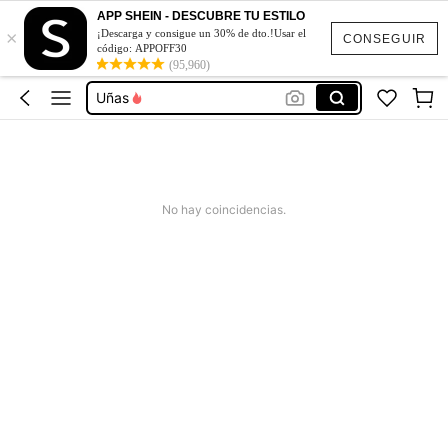
APP SHEIN - DESCUBRE TU ESTILO
×
Nail Supplies
¡Descarga y consigue un 30% de dto.!Usar el
CONSEGUIR
código: APPOFF30
Iman Ojo De Gato
(95,960)
Uñas
Lampara Led Uñas
Cosas De Uñas
Nail Supplies
No hay coincidencias.
Iman Ojo De Gato