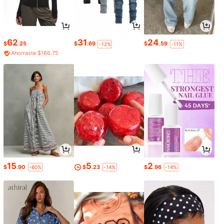
62
31
24
$
.25
$
.69
$
.59
-12%
-11%
Ahorraste $186.75
15
5
2
$
.90
$
.23
$
.96
-60%
-14%
-14%