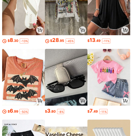
8
28
13
$
.30
$
.95
$
.49
-13%
-45%
-11%
6
3
7
$
.99
$
.80
$
.49
-50%
-8%
-11%