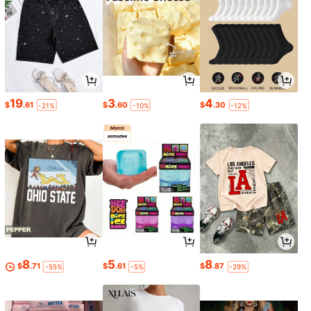
19
3
4
$
.61
$
.60
$
.30
-21%
-10%
-12%
8
5
8
$
.71
$
.61
$
.87
-55%
-5%
-29%