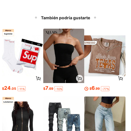
También podría gustarte
24
7
6
$
.05
$
.69
$
.99
-11%
-10%
-77%