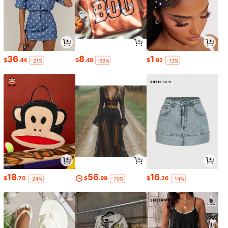
36
8
1
$
.44
$
.48
$
.92
-21%
-99%
-13%
18
56
16
$
.70
$
.99
$
.26
-24%
-70%
-14%