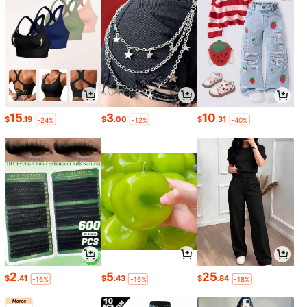
15
3
10
$
.19
$
.00
$
.31
-24%
-12%
-40%
2
5
25
$
.41
$
.43
$
.84
-16%
-16%
-18%