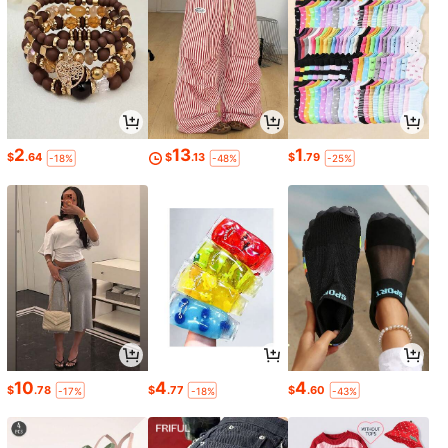
2
13
1
$
.64
$
.13
$
.79
-18%
-48%
-25%
10
4
4
$
.78
$
.77
$
.60
-17%
-18%
-43%