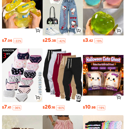
7
25
3
$
.06
$
.38
$
.42
-22%
-42%
-19%
7
26
10
$
.41
$
.16
$
.98
-36%
-60%
-19%