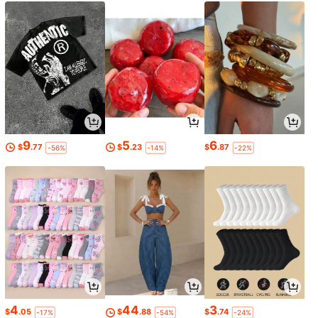
9
5
6
$
.77
$
.23
$
.87
-56%
-14%
-22%
4
44
3
$
.05
$
.88
$
.74
-17%
-54%
-24%