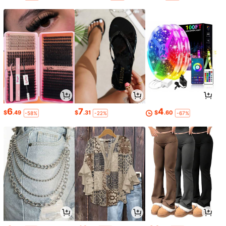
6
7
4
$
.49
$
.31
$
.60
-58%
-22%
-67%