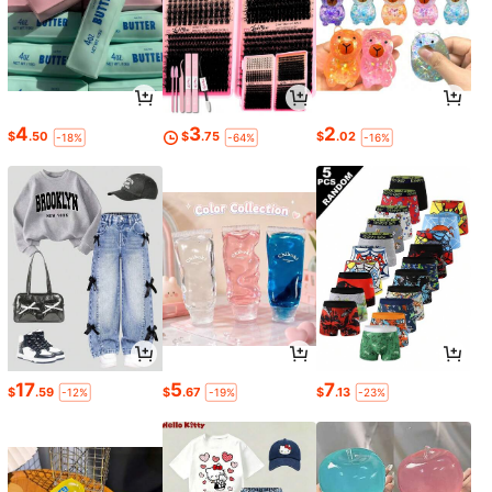
4
3
2
$
.50
$
.75
$
.02
-18%
-64%
-16%
17
5
7
$
.59
$
.67
$
.13
-12%
-19%
-23%