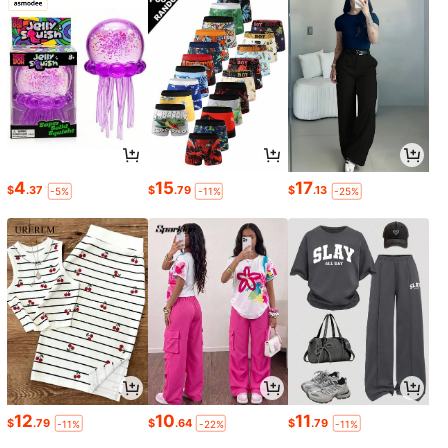
4
15
17
$
.37
$
.79
$
.13
-5%
-11%
-25%
12
10
11
$
.79
$
.64
$
.79
-11%
-22%
-11%