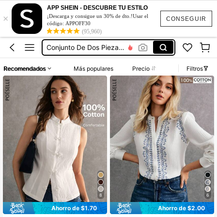
Vestidos De Mujer
APP SHEIN - DESCUBRE TU ESTILO
×
¡Descarga y consigue un 30% de dto.!Usar el
Vestidos Elegantes De Mujer
CONSEGUIR
código: APPOFF30
Blusas Bonitas De Mujer
(95,960)
Conjunto De Dos Piezas Mujer
Traje De Baño Mujer
Recomendados
Más populares
Precio
Filtros
Vestidos De Mujer
Vestidos Elegantes De Mujer
8
6
Ahorro de $1.70
Ahorro de $2.00