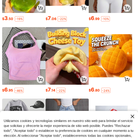
3
7
6
$
.50
$
.06
$
.99
-19%
-22%
-10%
6
7
6
$
.95
$
.14
$
.80
-46%
-22%
-24%
Utilizamos cookies y tecnologías similares en nuestro sitio web para brindar el servicio
que solicitas y ofrecerte la mejor experiencia de sitio web posible. Puedes "Rechazar
todo", "Aceptar todo" o establecer tu preferencia de cookies en cualquier momento a tu
elección. Al seleccionar "Aceptar todo", estableceremos todas las cookies opcionales,