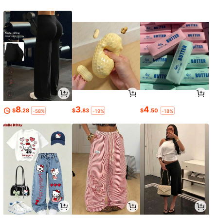
8
3
4
$
.28
$
.83
$
.50
-58%
-19%
-18%