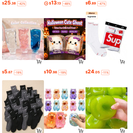
25
13
6
$
.38
$
.13
$
.89
-42%
-48%
-47%
5
10
24
$
.67
$
.98
$
.05
-19%
-19%
-11%