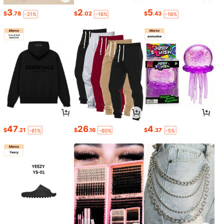
3
2
5
$
.78
$
.02
$
.43
-21%
-16%
-16%
47
26
4
$
.21
$
.16
$
.37
-61%
-60%
-5%