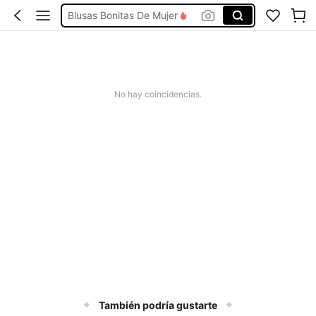
Blusas Bonitas De Mujer
Conjunto De Dos Piezas Mujer
Squishies
Vestidos De Mujer Casual
No hay coincidencias.
Vestidos Elegantes De Mujer
También podría gustarte