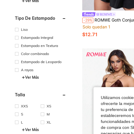
Ver Más
ROMWE
Tipo De Estampado
ROMWE Goth Conjunto de bikini con bandeau, remaches y estilo gótico punk para mujer, para 
-29%
Solo quedan 1
Liso
$12.71
Estampado Integral
Estampado en Textura
Color combinado
Estampado de Leopardo
A rayas
Ver Más
Talla
Utilizamos cookies
ofrecerte la mejo
XXS
XS
tu preferencia de
S
M
estableceremos to
funcionalidades m
L
XL
de compra con SH
Ver Más
necesarias que h