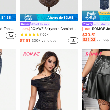
e $4.38
Ahorro de $3.98
#CuelloHalter
ROMWE
ilo vintage Y2K sexy para mujeres
ROMWE Fairycore Camiseta sin espalda con escote profundo en V y estampado de flores con efecto teñido anudado, para mujeres, tema de vacaciones/naturaleza
ROMWE Jeans acampanados cortos vintage Y2K c
-33%
-19%
$30.51
(100+)
$25.02
con cup
$7.91
300+ vendidos