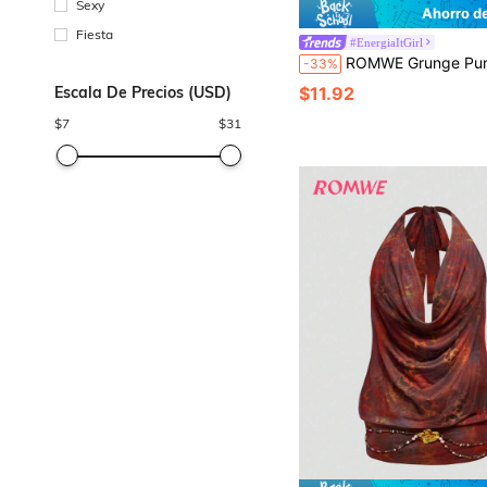
Sexy
Ahorro d
Fiesta
#EnergiaItGirl
ROMWE Grunge Punk Chaleco estampado de mujer talla grande para verano con decoración de cadena y
-33%
Escala De Precios (USD)
$11.92
$
7
$
31