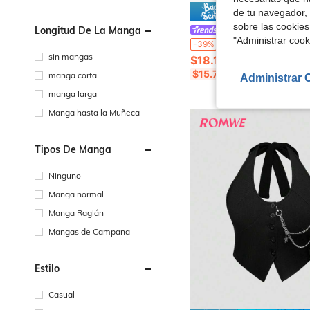
Ahorro de
de tu navegador, 
sobre las cookies
Longitud De La Manga
#Estilo de espalda descubie
"Administrar coo
ROMWE Grunge Punk Vestido mini con cuello profundo drapeado, decoración de cadena y efecto tie-dye,
-39%
sin mangas
$18.13
$15.77
con cupón
manga corta
Administrar 
manga larga
Manga hasta la Muñeca
Tipos De Manga
Ninguno
Manga normal
Manga Raglán
Mangas de Campana
Estilo
Casual