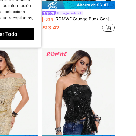
Ahorro de $5.98
Ahorro de $6.47
 más información
es, selecciona
#EnergíaBaddie
 que recopilamos,
baja con destellos, estética de fiesta y festival de la década de 2000
ROMWE Grunge Punk Conjunto de top con cuello drapeado vintage sexy con recorte y nudo en la cintura + top corto con remaches cruzados, estilo Y2K
-33%
$13.42
ar Todo
n