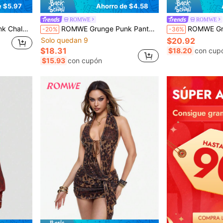
e $5.97
Ahorro de $4.58
ROMWE
ROMWE
 accesorio con colgante de mapache
ROMWE Grunge Punk Pantalones pitillo de cintura baja con estampado de leopardo, parche de lazo de lámina de oro y estilo subcultura Harajuku Y2K
ROMWE Grunge Punk Vestido mini ajustado con
-20%
-36%
Solo quedan 9
$20.92
$18.31
$18.20
con cup
$15.93
con cupón