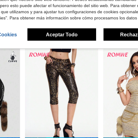
 $11.76
Ahorro de $10.36
pero esto puede afectar el funcionamiento del sitio web. Para obtener
 que utilizamos y para ajustar tus configuraciones de cookies opcional
rta
#EnergiaItGirl
ROMWE
kies". Para obtener más información sobre cómo procesamos los datos
 con estilo vintage y sexy de la Y2K
ROMWE J-Fashion Minifalda plisada de mezclilla con lazo súper grande, cintura baja, estampado de leopardo y lentejuelas, en estilo Y2K Harajuku para mujer
ROMWE Grunge Punk Minifalda fruncida de cintura 
-40%
-26%
Solo quedan 1
$15.53
$16.91
Cookies
Aceptar Todo
Rechaz
$14.71
con cupó