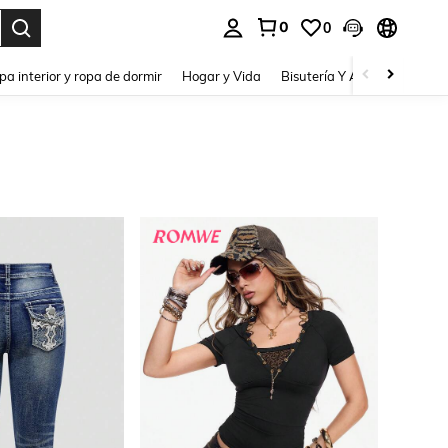
0
0
pa interior y ropa de dormir
Hogar y Vida
Bisutería Y Accesorios
Be