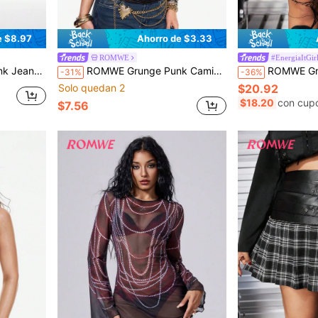
e $8.97
Ahorro de $3.33
ROMWE
#EnergiaItGir
o Y2K con fruncido lateral
ROMWE Grunge Punk Camiseta corta estilo halter Y2K drapeada para mujer, regreso del estilo vintage, beige
ROMWE Grunge Punk Falda retráctil de mujer elegante negro con estilo de calle, sexy, pl
-31%
-36%
Solo quedan 2
$20.92
$18.20
con cup
$7.56