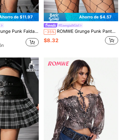
Ahorro de $11.97
Ahorro de $4.57
l
#EnergiaItGirl
isada en la cintura, con cadena metálica circular, apropiada para verano, playa, graduación, Pascua, conciertos, vacaciones en Nashville
ROMWE Grunge Punk Pantalones cortos sexy de tiro bajo con cordones y encaje tipo ojal, estampado de animal leopardo para mujeres talla grande
-35%
$8.32
ón