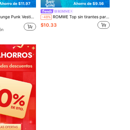
Ahorro de $11.97
Ahorro de $9.56
ROMWE
 cuello asimétrico y lentejuelas para mujer, atuendo de concierto
ROMWE Top sin tirantes para mujeres con lazo y lentejuelas para fiesta de festival de música
-48%
$10.33
ón