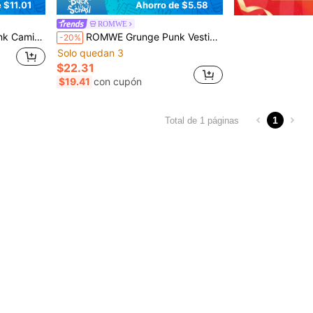
 $11.01
Ahorro de $5.58
ROMWE
y cuentas, cuello drapeado, estilo Y2K
ROMWE Grunge Punk Vestido mini con estampado de leopardo y lentejuelas, con escote halter y espalda descubierta, estilo Y2K sexy
-20%
Solo quedan 3
$22.31
$19.41
con cupón
1
Total de 1 páginas