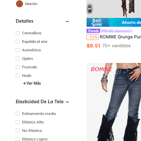
Marrón
Detalles
Ahorro d
#Niveles superiores
Cremallera
ROMWE Grunge Punk Top bandeau con detalles de malla, volantes y hebillas desmontables, con est
-32%
Espalda al aire
$9.51
70+ vendidos
Asimétrico
Ojales
Fruncido
Nudo
Ver Más
Elasticidad De La Tela
Estiramiento medio
Elástico Alto
No-Elástico
Elástico Ligero