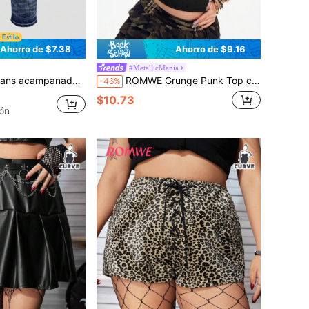
Ahorro de $7.38
Ahorro de $9.16
#MetallicMania
on bolsillos bordados con cruz y alas para mujeres, ajuste slim
ROMWE Grunge Punk Top corto cruzado en la espalda para mujer, con tela metalizada brillante con estampado de leopardo y cruzado, estilo ajustado de halter, para clubes con estilo
-46%
$10.73
ón