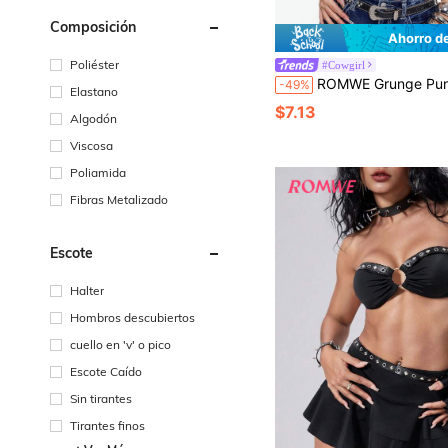
Composición
Ahorro d
Poliéster
#Cowgirl
ROMWE Grunge Punk Camiseta de tirantes finos con espalda descubierta, bajo asimétrico y estampado de leop
-49%
Elastano
$7.13
Algodón
Viscosa
Poliamida
Fibras Metalizado
Escote
Halter
Hombros descubiertos
cuello en 'v' o pico
Escote Caído
Sin tirantes
Tirantes finos