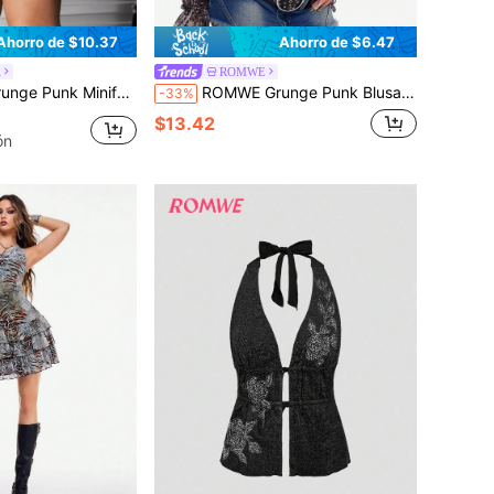
Ahorro de $10.37
Ahorro de $6.47
l
ROMWE
 un diseño de remiendo y cuadros estilo chic americano Y2K de talla grande
ROMWE Grunge Punk Blusa holgada y sexy para mujer con escote descubierto, recorte hueco, nudo con estampado de leopardo y teñido anudado en malla, estilo salvaje Y2K
-33%
$13.42
ón