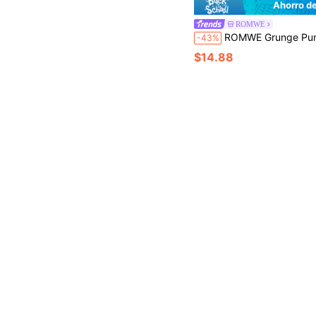
Ahorro de
ROMWE
ROMWE Grunge Punk Camiseta de tirantes para mujer con estampado retro de leopardo y tie-dye, malla 
-43%
$14.88