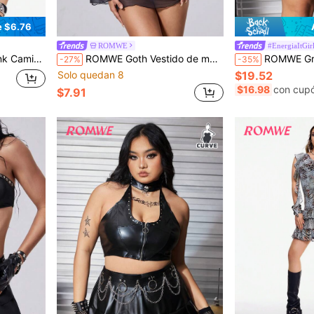
e $6.76
ROMWE
#EnergiaItGir
ardo brillante vintage retro para mujer
ROMWE Goth Vestido de manga acampanada con estampado de cruz y perla, estilo punk gótico, adecuado para la playa, vacaciones, discoteca, fiesta y múltiples ocasiones, incluyendo Halloween
ROMWE Grunge Punk Minifalda plisada con línea A en
-27%
-35%
Solo quedan 8
$19.52
$16.98
con cup
$7.91