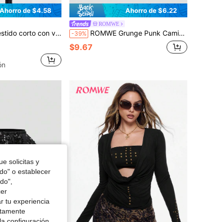
Ahorro de $4.58
Ahorro de $6.22
ROMWE
lantes y escote con cordón, estilo bohemio
ROMWE Grunge Punk Camiseta sin mangas con espalda descubierta, ajustada al Body, con estampado de rosa de brillo de rhinestones vintage sexy para mujeres
-39%
$9.67
ón
e solicitas y
odo" o establecer
do",
cer
r tu experiencia
ctamente
la configuración