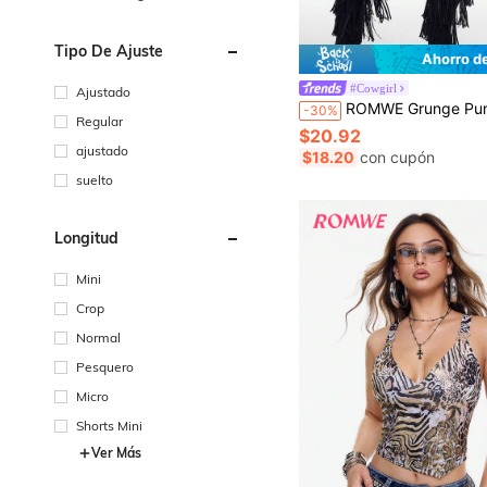
Tipo De Ajuste
Ahorro d
#Cowgirl
Ajustado
ROMWE Grunge Punk Jeans de mezclilla de cintura baja vintage de estil
-30%
Regular
$20.92
ajustado
$18.20
con cupón
suelto
Longitud
Mini
Crop
Normal
Pesquero
Micro
Shorts Mini
Ver Más