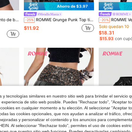
Ahorro de $3.97
#MetallicMania
ROMWE
verano, playa, vacaciones y Halloween
ROMWE Grunge Punk Top tipo camisole y sin espalda en talla grande, con cremallera, estilo punk con remaches, de color negro de piel sintética (PU) para festival de música
ROMWE Vestido corto con vo
-25%
-20%
Solo quedan 10
$11.92
$18.31
$15.93
con cup
 y tecnologías similares en nuestro sitio web para brindar el servicio qu
r experiencia de sitio web posible. Puedes "Rechazar todo", "Aceptar t
 cookies en cualquier momento a tu elección. Al seleccionar "Aceptar to
das las cookies opcionales, que nos ayudan a analizar el tráfico, ofre
ejoradas y personalizar el contenido y los anuncios para complementa
EIN. Al seleccionar "Rechazar todo", permites el uso de cookies estri
acen que nuestro sitio web funcione. Puedes desactivarlas cambiando 