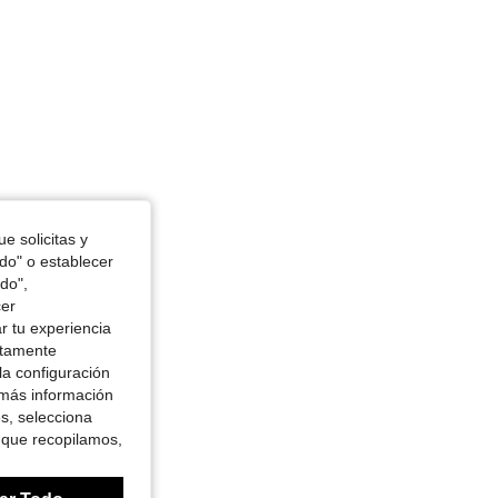
e solicitas y
odo" o establecer
do",
cer
r tu experiencia
ctamente
la configuración
 más información
es, selecciona
 que recopilamos,