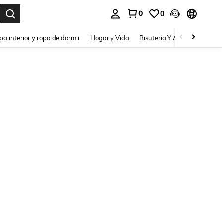
0
0
pa interior y ropa de dormir
Hogar y Vida
Bisutería Y Accesorios
Be