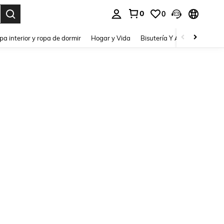
0
0
pa interior y ropa de dormir
Hogar y Vida
Bisutería Y Accesorios
Be