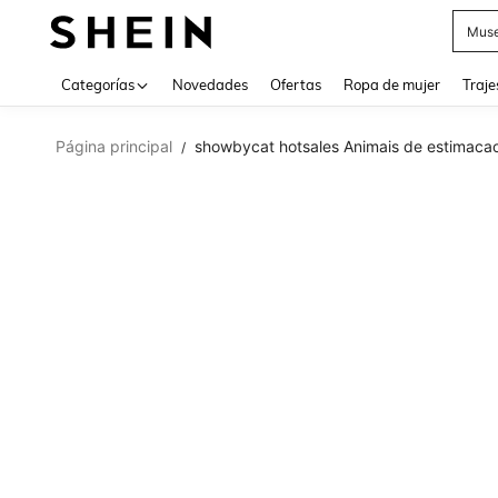
Muse
Categorías
Novedades
Ofertas
Ropa de mujer
Traje
Página principal
showbycat hotsales Animais de estimaca
/