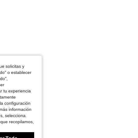
e solicitas y
odo" o establecer
do",
cer
r tu experiencia
ctamente
la configuración
 más información
es, selecciona
 que recopilamos,