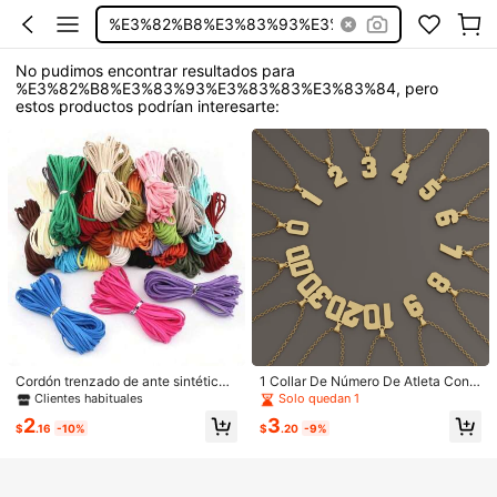
%E3%82%B8%E3%83%93%E3%83%83%E3%83%84
No pudimos encontrar resultados para
%E3%82%B8%E3%83%93%E3%83%83%E3%83%84, pero
estos productos podrían interesarte:
Cordón trenzado de ante sintético
1 Collar De Número De Atleta Con
plano de 2.5mm y 10m, cuerda de c
Cadena De Acero Inoxidable, Colga
Clientes habituales
Solo quedan 1
uero de terciopelo estilo coreano, m
nte Con De Dígitos De 00-99, Joye
2
3
aterial para hacer collares y joyería
ría Deportiva Personalizada (balon
$
.16
-10%
$
.20
-9%
DIY
cesto, Béisbol, Fútbol)