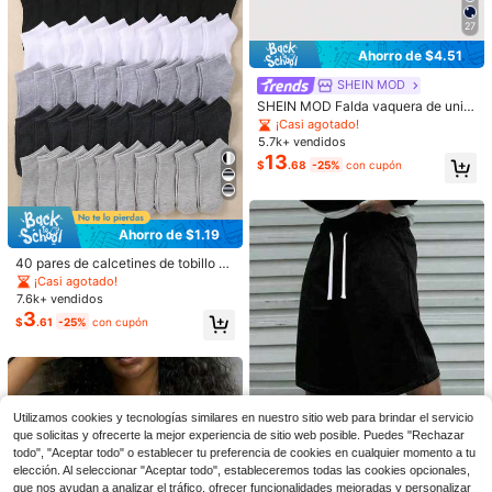
27
Ahorro de $4.51
SHEIN MOD
SHEIN MOD Falda vaquera de unic
olor, de moda casual y versátil con
¡Casi agotado!
presillas para cinturón para mujer
5.7k+ vendidos
13
$
.68
-25%
con cupón
Ahorro de $1.19
40 pares de calcetines de tobillo pa
ra niños, calcetines cortos para niñ
¡Casi agotado!
os, calcetines descalzos, calcetine
7.6k+ vendidos
s deportivos, negro, blanco, gris osc
3
$
.61
-25%
con cupón
uro, gris claro, adecuados para niño
s y niñas, de 1 a 16 años, transpirabl
es, cómodos, suaves y amigables c
on la piel, para uso diario/casual, re
greso a la escuela
Utilizamos cookies y tecnologías similares en nuestro sitio web para brindar el servicio
que solicitas y ofrecerte la mejor experiencia de sitio web posible. Puedes "Rechazar
todo", "Aceptar todo" o establecer tu preferencia de cookies en cualquier momento a tu
4
elección. Al seleccionar "Aceptar todo", estableceremos todas las cookies opcionales,
que nos ayudan a analizar el tráfico, ofrecer funcionalidades mejoradas y personalizar