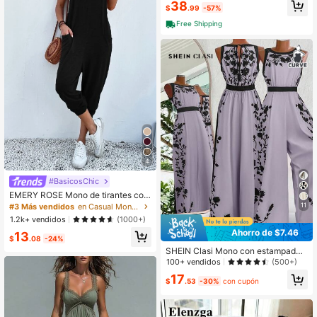
38
$
.99
-57%
lgados, conjunto casual vintage par
a viajes de fin de semana y paseos
Free Shipping
diarios al aire libr
4
#BasicosChic
#3 Más vendidos
en Casual Monos de mujer
¡Casi agotado!
EMERY ROSE Mono de tirantes con
doble bolsillo de espalda con abertu
11
#3 Más vendidos
#3 Más vendidos
en Casual Monos de mujer
en Casual Monos de mujer
ra de ojo sin camiseta
¡Casi agotado!
¡Casi agotado!
1.2k+ vendidos
(1000+)
#3 Más vendidos
en Casual Monos de mujer
Ahorro de $7.46
13
$
.08
-24%
¡Casi agotado!
SHEIN Clasi Mono con estampado f
loral de talla grande, estilo casual y
100+ vendidos
(500+)
de vacaciones
17
$
.53
-30%
con cupón