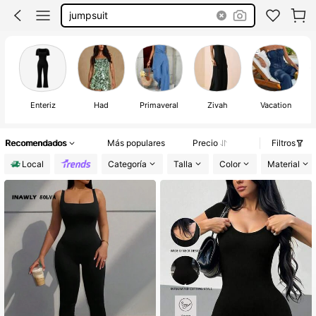
jumpsuit
Enteriz
Had
Primaveral
Zivah
Vacation
Recomendados
Más populares
Precio
Filtros
Local
Categoría
Talla
Color
Material