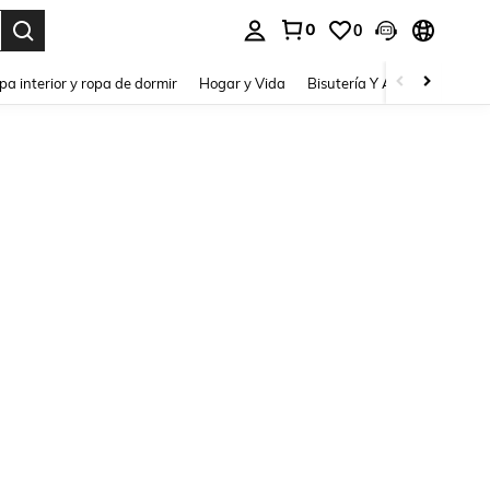
0
0
pa interior y ropa de dormir
Hogar y Vida
Bisutería Y Accesorios
Be