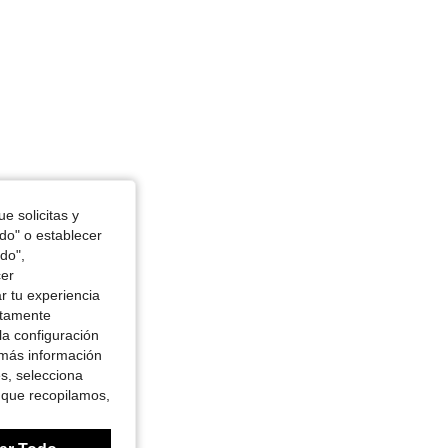
e solicitas y
odo" o establecer
do",
cer
r tu experiencia
ctamente
la configuración
 más información
es, selecciona
 que recopilamos,