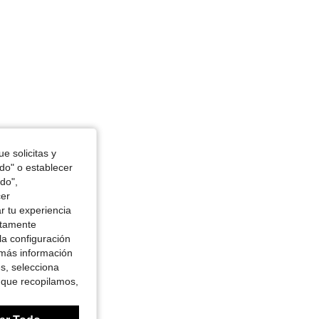
e solicitas y
odo" o establecer
do",
cer
r tu experiencia
ctamente
la configuración
 más información
es, selecciona
 que recopilamos,