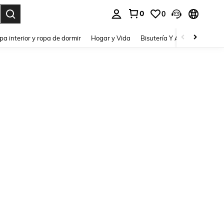
0
0
pa interior y ropa de dormir
Hogar y Vida
Bisutería Y Accesorios
Be