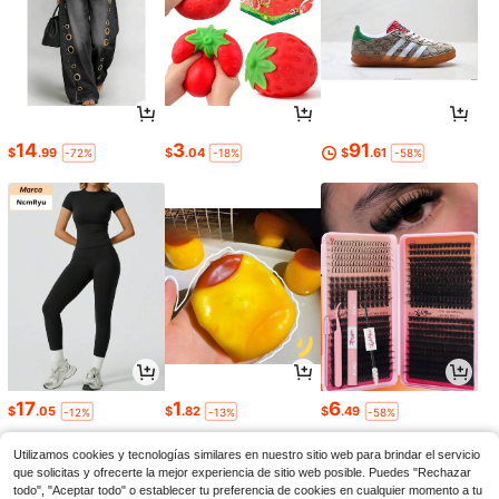
14
3
91
$
.99
$
.04
$
.61
-72%
-18%
-58%
17
1
6
$
.05
$
.82
$
.49
-12%
-13%
-58%
Utilizamos cookies y tecnologías similares en nuestro sitio web para brindar el servicio
que solicitas y ofrecerte la mejor experiencia de sitio web posible. Puedes "Rechazar
todo", "Aceptar todo" o establecer tu preferencia de cookies en cualquier momento a tu