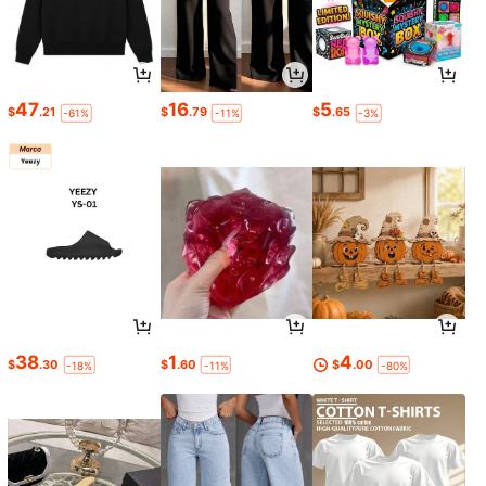
47
16
5
$
.21
$
.79
$
.65
-61%
-11%
-3%
38
1
4
$
.30
$
.60
$
.00
-18%
-11%
-80%