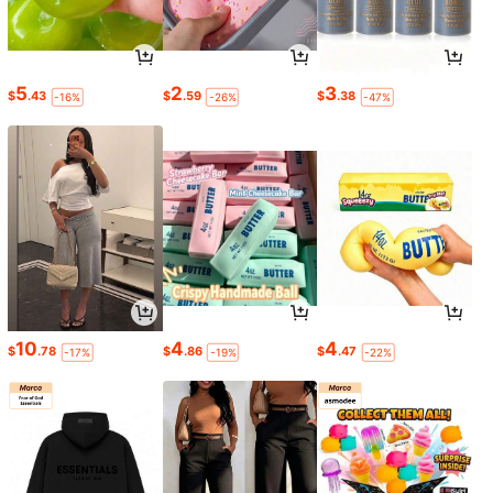
5
2
3
$
.43
$
.59
$
.38
-16%
-26%
-47%
10
4
4
$
.78
$
.86
$
.47
-17%
-19%
-22%