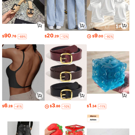
90
20
9
$
.76
$
.29
$
.00
-69%
-12%
-92%
6
3
1
$
.28
$
.86
$
.34
-41%
-10%
-11%