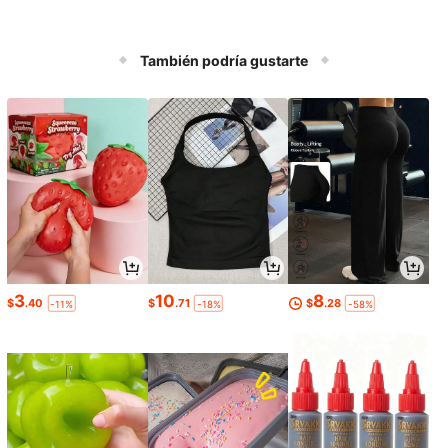
También podría gustarte
3
10
8
$
.40
$
.71
$
.28
-11%
-18%
-58%