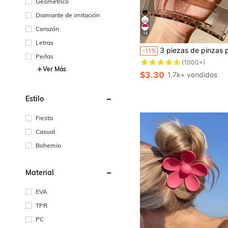
Geométrico
Diamante de imitación
Corazón
14
Letras
¡Casi agotado!
3 piezas de pinzas para el cabello grandes de color té para mujer, pinzas de pelo transparentes minimalistas con forma cuadrada y de nube, a
-11%
(1000+)
Perlas
¡Casi agotado!
¡Casi agotado!
Ver Más
(1000+)
(1000+)
$3.30
1.7k+ vendidos
¡Casi agotado!
(1000+)
Estilo
Fiesta
Casual
Bohemio
Material
EVA
TPR
PC