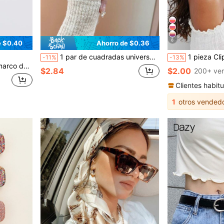
6
e $0.40
Ahorro de $0.36
1 par de cuadradas universales para mujer con , marco completo, estilo de moda, adecuadas para uso diario y combinaciones decorativas
1 pieza Clip para el cabello con flor artificial de estilo bohemio, Día de S
-11%
-13%
rano para la escuela y la playa
$2.84
$2.00
200+ ve
Clientes habitu
1
otros vended