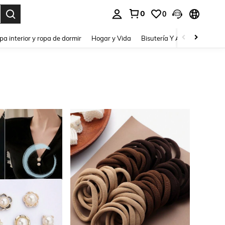
0
0
pa interior y ropa de dormir
Hogar y Vida
Bisutería Y Accesorios
Be