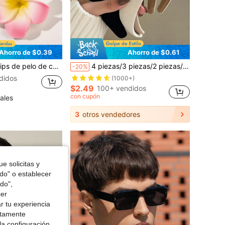
Ahorro de $0.39
Ahorro de $0.61
, Día de San Valentín, accesorios para el cabello, artículos escolares, atuendos de vacaciones para mujer, accesorios para la cabeza, pasadores para el cabello
4 piezas/3 piezas/2 piezas/1 pieza Diademas suaves de esponja retro para mujeres, de unicolor, accesorios de cabello elegantes y versátiles de moda para uso diario, adecuados para peinados, lavado de cara/Body, maquillaje, combinación de atuendos, diadema, aro para el cabello, diadema de maquillaje
-20%
didos
(1000+)
$2.49
100+ vendidos
con cupón
ales
3
otros vendedores
e solicitas y
odo" o establecer
do",
cer
r tu experiencia
ctamente
la configuración