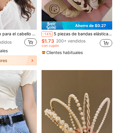
Ahorro de $0.27
an Valentín, Pinzas para el cabello, Accesorios para el cabello, Accesorios para la cabeza, Pasador para el cabello
5 piezas de bandas elásticas de goma para el cabello para uso diario, Día de San Valentín, accesorios para el cabello, coleta, accesorios para la cabeza, scrunchies elásticos
-14%
$1.73
200+ vendidos
ndidos
con cupón
ales
Clientes habituales
ores