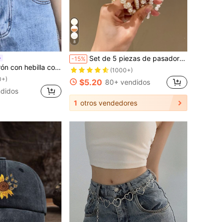
8
Set de 5 piezas de pasadores de pelo con perlas falsas, tiaras, diademas, aros para el cabello, accesorios para el cabello y accesorios para la cabeza para mujeres
-15%
con hebilla con letra
(1000+)
0+)
$5.20
80+ vendidos
didos
1
otros vendedores