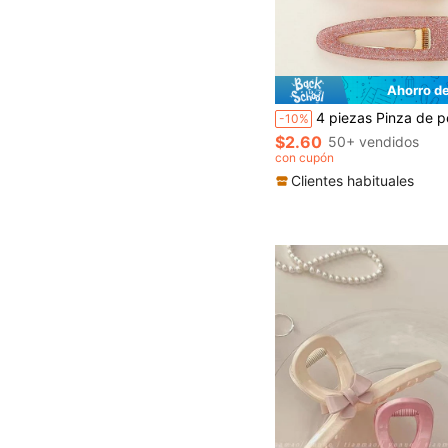
Ahorro d
4 piezas Pinza de pelo con brillo para uso diario para peinados de niñas, accesorios rosas casuales y lindos, pinzas de garra, pasadores de pelo, artículos escolares, a
-10%
$2.60
50+ vendidos
con cupón
Clientes habituales