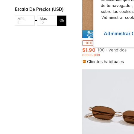
de tu navegador, 
Escala De Precios (USD)
sobre las cookies
"Administrar coo
Mín.:
Máx:
Ok
Administrar 
Ahorro d
2 piezas Pinza de pelo con decoración ondulada de caimán estilo bohemio, Pinzas de garra para el cabello, Pasadores de cabello, Artículos escolares, Acceso
-10%
$1.90
100+ vendidos
con cupón
Clientes habituales