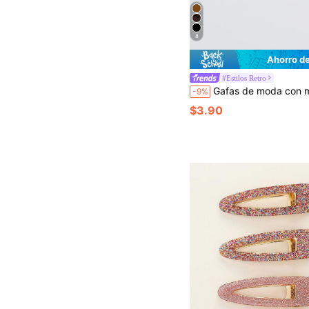
8
Ahorro d
#Estilos Retro
Gafas de moda con marco de metal y lentes tintadas para mujer, gafas de sol vintage de ve
-9%
$3.90