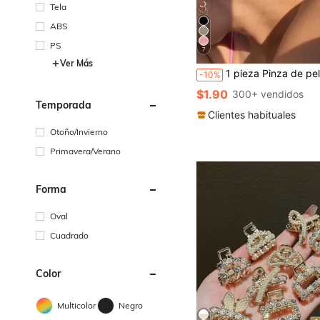
Tela
ABS
PS
7
Ver Más
1 pieza Pinza de pelo con diseño de flor, pinza de flor de piranha de moda, accesorio de pelo de verano para el Día de San Valentín, pinza de pelo, pinza de pelo, pinza de pelo, pinza de pelo, pinza de pelo, accesorio de pelo para mujer
-10%
$1.90
300+ vendidos
Temporada
Clientes habituales
Otoño/Invierno
Primavera/Verano
Forma
Oval
Cuadrado
Color
Multicolor
Negro