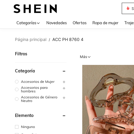
Muse
Categorías
Novedades
Ofertas
Ropa de mujer
Traje
Página principal
ACC PH 8760 4
/
Filtros
Más
Categoría
Accesorios de Mujer
Accesorios para
hombres
Accesorios de Género
Neutro
Elemento
Ninguno