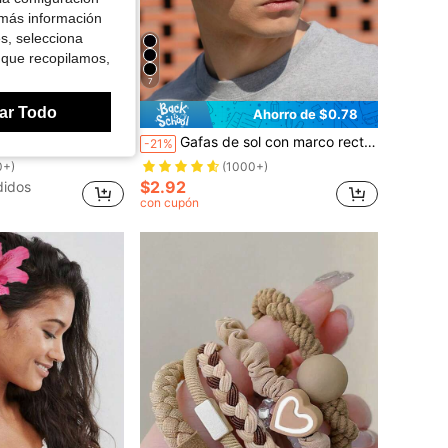
 más información
es, selecciona
 que recopilamos,
7
ar Todo
Ahorro de $0.39
Ahorro de $0.78
scrunchie estilo bohemio, banda elástica para el cabello, accesorio para el cabello, bandas de goma para el cabello
Gafas de sol con marco rectangular retro, de plástico con estilo clásico de moda, decoración para exteriores, viajes, playa y vacaciones, con protección UV
-21%
0+)
(1000+)
$2.92
didos
con cupón