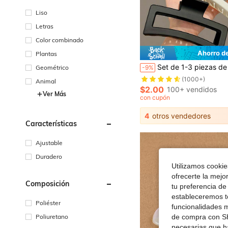
Liso
Letras
Color combinado
Ahorro d
Plantas
Set de 1-3 piezas de pinzas de plástico de gran tamaño con diseño minimalista cuadrado en negro/blanco, un accesorio de cabello elegante y versátil para uso diario, duchas, maquillaje, accesorios de ropa, peinados, vestimenta, etc. Pinzas de cabello casuales de verano, pinzas de mandíbula, pinzas de cabello, 
Geométrico
-9%
(1000+)
Animal
$2.00
100+ vendidos
Ver Más
con cupón
4
otros vendedores
Características
Ajustable
Duradero
Utilizamos cookies
ofrecerte la mejo
Composición
tu preferencia de
estableceremos to
Poliéster
funcionalidades m
Poliuretano
de compra con SH
necesarias que h