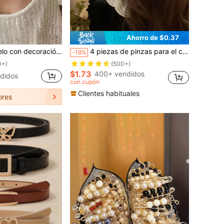
Ahorro de $0.37
s de pelo, accesorios escolares, atuendos de vacaciones para mujer, accesorios para el cabello, accesorios para la cabeza, pasador de pelo, verano, vacaciones, viaje
4 piezas de pinzas para el cabello con decoración de perlas falsas blancas, accesorios elegantes para el cabello de mujer, pinzas de garra, pasadores para el cabello, artículos escolares, accesorios para el cabello con perlas, accesorios para la cabeza, horquillas
-18%
0+)
(500+)
$1.73
400+ vendidos
didos
con cupón
Clientes habituales
ores