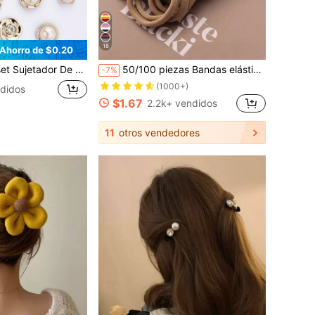
18
Ahorro de $0.20
Necesidad De Coser, Cinturilla Ajustable, Broche De Perlas Para Ropa Y Vestido
50/100 piezas Bandas elásticas básicas para el cabello de mujer, diseño minimalista para uso diario, belleza, accesorios para el cabello
-7%
(1000+)
didos
$1.67
2.2k+ vendidos
11
otros vendedores