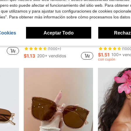
pero esto puede afectar el funcionamiento del sitio web. Para obtener
 que utilizamos y para ajustar tus configuraciones de cookies opcional
kies". Para obtener más información sobre cómo procesamos los datos
8
Cookies
Aceptar Todo
Rechaz
e $0.20
rios para el cabello, Accesorios para la cabeza, Horquilla
2 piezas de pinzas para el cabello de estrella de mar de resina, pinzas de garra estilo bohemio, pasadores para el cabello, accesorios escolares, accesorios para el cabello, accesorios para la cabeza, accesorios para el cabello para mujeres, horquilla, accesorios de playa
1 pieza Accesorio para el cabello de mujer con estampado de teñido anudado, 
-34%
-21%
(1000+)
(100
$1.51
100+ ven
$1.13
200+ vendidos
con cupón