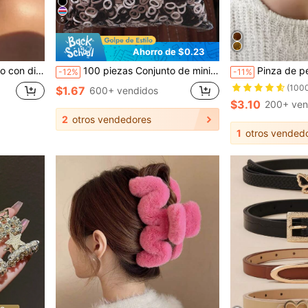
5
Ahorro de $0.23
 para la escuela, la universidad, el otoño, el invierno, las vacaciones, los atuendos de playa
100 piezas Conjunto de mini coleteros y coleteros de estilo Y2k en colores surtidos, accesorios de cabello minimalistas de unicolor para combinar con atuendos diarios y peinados casuales de mujer, accesorios para la cabeza de mujer, accesorios para el cabello de mujer, sujetadores de coleta, bandas elásticas para el cabello, scrunchies, cuerda para el cabello, banda elástica, coleteros, accesorios de gimnasia, belleza y maquillaje para mujer
Pinza de pelo con decoración de flores, regalo perfecto para amigos para uso diario, pinzas de garra, pasadore
-12%
-11%
(100
$1.67
600+ vendidos
$3.10
200+ ven
2
otros vendedores
1
otros vended