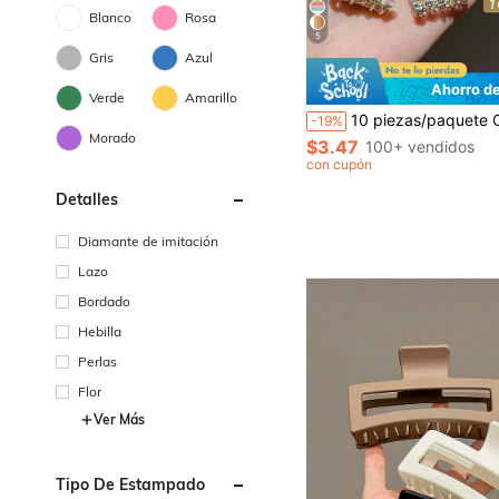
Blanco
Rosa
5
Gris
Azul
Ahorro d
Verde
Amarillo
10 piezas/paquete Clips de pelo con media perla y decoración de rhinestone para mujer, clips de pinza para el pelo para fiesta, verano, escuela, universidad, accesorios de pelo
-19%
Morado
$3.47
100+ vendidos
con cupón
Detalles
Diamante de imitación
Lazo
Bordado
Hebilla
Perlas
Flor
Ver Más
Tipo De Estampado