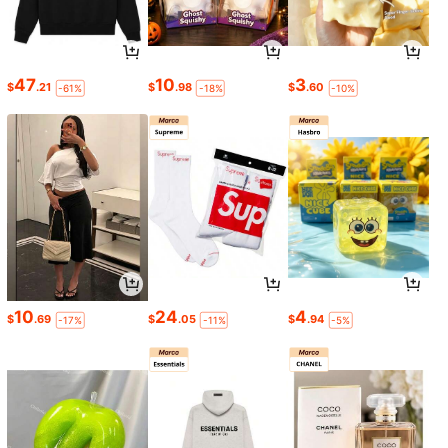
47
10
3
$
.21
$
.98
$
.60
-61%
-18%
-10%
10
24
4
$
.69
$
.05
$
.94
-17%
-11%
-5%