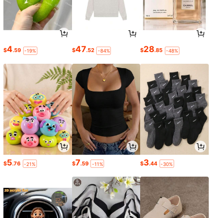
4
47
28
$
.59
$
.52
$
.85
-19%
-84%
-48%
5
7
3
$
.76
$
.59
$
.44
-21%
-11%
-30%