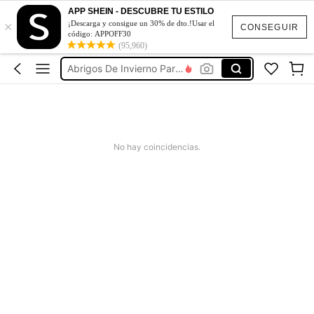
APP SHEIN - DESCUBRE TU ESTILO
×
Blazers De Mujer
¡Descarga y consigue un 30% de dto.!Usar el
CONSEGUIR
código: APPOFF30
Chaquetas Para Mujer
(95,960)
Abrigos De Invierno Para Mujer
Abrigos Para Mujer
Chaqueta De Mujer Elegante
Blazers De Mujer
No hay coincidencias.
Chaquetas Para Mujer