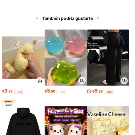
También podría gustarte
3
3
8
$
.82
$
.50
$
.28
-19%
-19%
-58%