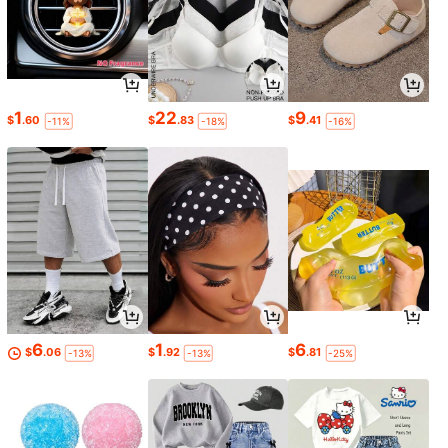
1
22
9
$
.60
$
.83
$
.41
-11%
-18%
-16%
6
1
6
$
.06
$
.92
$
.81
-13%
-13%
-25%