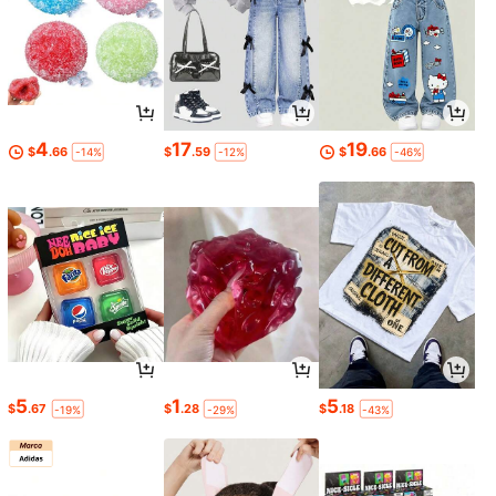
4
17
19
$
.66
$
.59
$
.66
-14%
-12%
-46%
5
1
5
$
.67
$
.28
$
.18
-19%
-29%
-43%