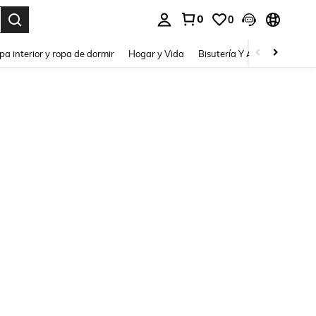
0
0
pa interior y ropa de dormir
Hogar y Vida
Bisutería Y Accesorios
Be