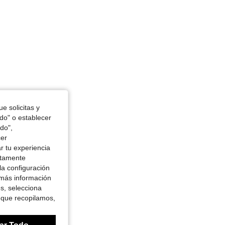
e solicitas y
odo" o establecer
do",
cer
r tu experiencia
ctamente
la configuración
 más información
es, selecciona
 que recopilamos,