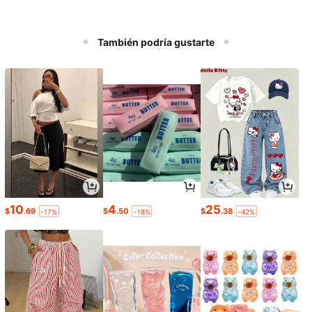
También podría gustarte
10
4
25
$
.69
$
.50
$
.38
-17%
-18%
-42%