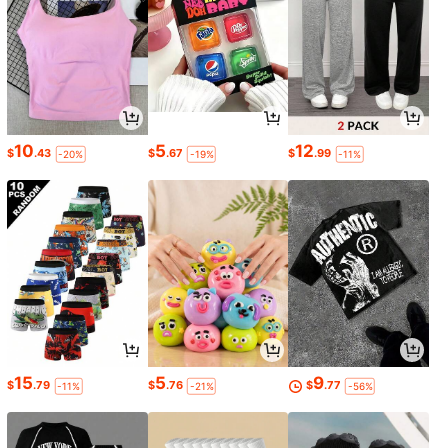
10
5
12
$
.43
$
.67
$
.99
-20%
-19%
-11%
15
5
9
$
.79
$
.76
$
.77
-11%
-21%
-56%