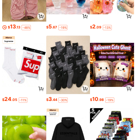
13
5
2
$
.13
$
.67
$
.09
-48%
-19%
-13%
24
3
10
$
.05
$
.44
$
.98
-11%
-30%
-19%