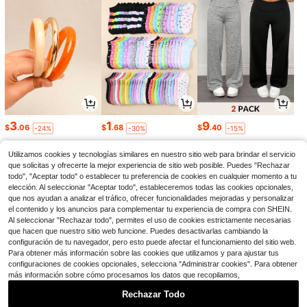
3
1
9
$
.06
$
.68
$
.40
-24%
-30%
-15%
Utilizamos cookies y tecnologías similares en nuestro sitio web para brindar el servicio
que solicitas y ofrecerte la mejor experiencia de sitio web posible. Puedes "Rechazar
todo", "Aceptar todo" o establecer tu preferencia de cookies en cualquier momento a tu
elección. Al seleccionar "Aceptar todo", estableceremos todas las cookies opcionales,
que nos ayudan a analizar el tráfico, ofrecer funcionalidades mejoradas y personalizar
el contenido y los anuncios para complementar tu experiencia de compra con SHEIN.
Al seleccionar "Rechazar todo", permites el uso de cookies estrictamente necesarias
que hacen que nuestro sitio web funcione. Puedes desactivarlas cambiando la
configuración de tu navegador, pero esto puede afectar el funcionamiento del sitio web.
Para obtener más información sobre las cookies que utilizamos y para ajustar tus
configuraciones de cookies opcionales, selecciona "Administrar cookies". Para obtener
más información sobre cómo procesamos los datos que recopilamos,
5
8
21
$
.61
$
.09
$
.75
-8%
-11%
-17%
Rechazar Todo