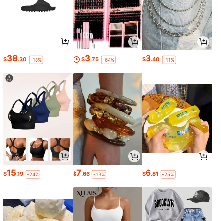
38
3
3
$
.30
$
.75
$
.40
-18%
-64%
-11%
15
7
6
$
.19
$
.66
$
.81
-24%
-13%
-25%