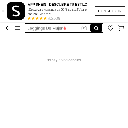
Glowmode Ropa Deportiva
APP SHEIN - DESCUBRE TU ESTILO
×
Glowmode
¡Descarga y consigue un 30% de dto.!Usar el
CONSEGUIR
código: APPOFF30
Ropa De Gym Mujer
(95,960)
Leggings De Mujer
Musera Sport
Glowmode Ropa Deportiva
Glowmode
No hay coincidencias.