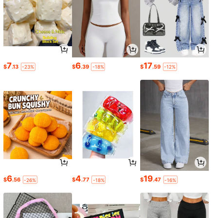
7
6
17
$
.13
$
.39
$
.59
-23%
-18%
-12%
6
4
19
$
.56
$
.77
$
.47
-26%
-18%
-16%