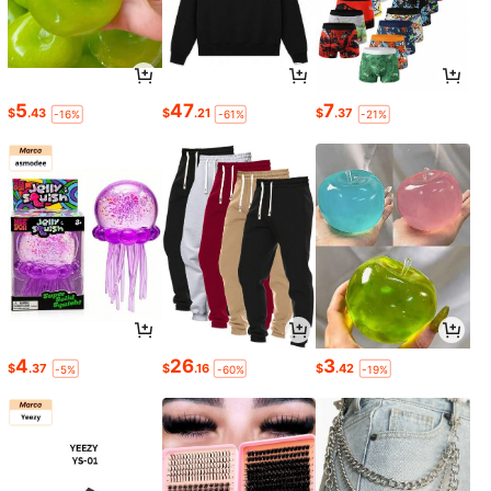
5
47
7
$
.43
$
.21
$
.37
-16%
-61%
-21%
4
26
3
$
.37
$
.16
$
.42
-5%
-60%
-19%