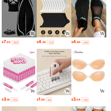
7
4
4
$
.03
$
.30
$
.60
-29%
-12%
-43%
3
1
3
$
.16
$
.50
$
.04
-13%
-6%
-13%