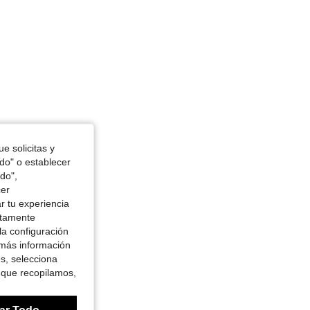
e solicitas y
odo" o establecer
do",
cer
r tu experiencia
ctamente
la configuración
 más información
es, selecciona
 que recopilamos,
ar Todo