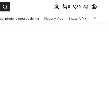
0
0
pa interior y ropa de dormir
Hogar y Vida
Bisutería Y Accesorios
Be