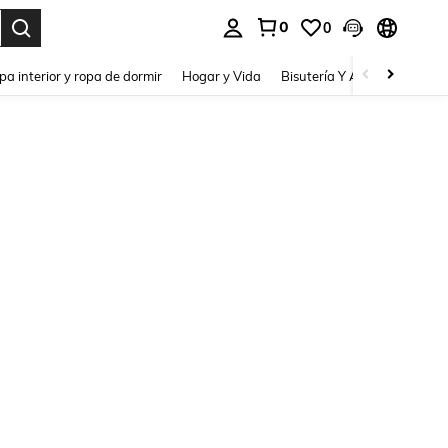
0
0
pa interior y ropa de dormir
Hogar y Vida
Bisutería Y Accesorios
Be