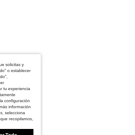
e solicitas y
odo" o establecer
do",
cer
r tu experiencia
ctamente
la configuración
 más información
es, selecciona
 que recopilamos,