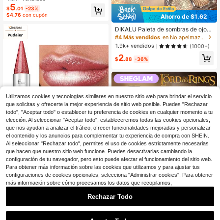
CosméTica Maquillaje Para Mujere
5
$
.01
-23%
s Y NiñAs
$4.76
con cupón
Ahorro de $1.62
DIKALU Paleta de sombras de ojos
de 4 colores, 1 pieza de producto d
#4 Más vendidos
en No apelmaza Paletas de sombras de ojos
e maquillaje de ojos altamente pigm
1.9k+ vendidos
(1000+)
entado y de larga duración para muj
2
eres
$
.88
-36%
Utilizamos cookies y tecnologías similares en nuestro sitio web para brindar el servicio
que solicitas y ofrecerte la mejor experiencia de sitio web posible. Puedes "Rechazar
todo", "Aceptar todo" o establecer tu preferencia de cookies en cualquier momento a tu
elección. Al seleccionar "Aceptar todo", estableceremos todas las cookies opcionales,
que nos ayudan a analizar el tráfico, ofrecer funcionalidades mejoradas y personalizar
el contenido y los anuncios para complementar tu experiencia de compra con SHEIN.
Al seleccionar "Rechazar todo", permites el uso de cookies estrictamente necesarias
que hacen que nuestro sitio web funcione. Puedes desactivarlas cambiando la
configuración de tu navegador, pero esto puede afectar el funcionamiento del sitio web.
Para obtener más información sobre las cookies que utilizamos y para ajustar tus
Pudaier Lápiz labial de terciopelo p
configuraciones de cookies opcionales, selecciona "Administrar cookies". Para obtener
erlado impermeable y antiadherent
¡Casi agotado!
más información sobre cómo procesamos los datos que recopilamos,
e, con textura hidratante y suave ap
1.2k+ vendidos
ta para todos los tonos de piel, regal
Rechazar Todo
3
o del Día de San Valentín
$
.89
-21%
5
1
0
SHEGLAM