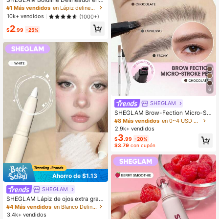
Gel Multifunción de Larga Duración
#1 Más vendidos
en Lápiz delineador de ojos Delineadores de ojos
-Black Kohl Kajal henna Marca de
10k+ vendidos
(1000+)
Belleza Cosmética Maquillaje para
2
Mujeres y Niñas
$
.99
-25%
6
SHEGLAM
SHEGLAM Brow-Fection Micro-Str
oke Lápiz Líquido para Cejas-08 C
#8 Más vendidos
en 0~4 USD Cejas
hocolate Marca de Belleza Cosméti
2.9k+ vendidos
ca Maquillaje para Mujeres y Niñas
3
$
.99
-20%
$3.79
con cupón
Ahorro de $1.13
SHEGLAM
SHEGLAM Lápiz de ojos extra gran
de y brillante - Blanco
#4 Más vendidos
en Blanco Delineadores de ojos
3.4k+ vendidos