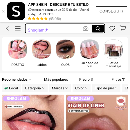
Maquillaje
APP SHEIN - DESCUBRE TU ESTILO
×
¡Descarga y consigue un 30% de dto.!Usar el
Pestañas
CONSEGUIR
código: APPOFF30
(95,960)
Juguetes Para Adultos
Sheglam
Uñas
Maquillaje
Pestañas
Cuidado de
Set de
ROSTRO
Labios
OJOS
piel
maquillaje
Recomendados
Más populares
Precio
Filtros
Local
Categoría
Marcas
Color
Tipo de piel
Efe