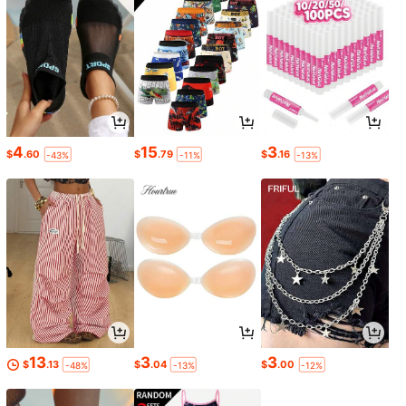
4
15
3
$
.60
$
.79
$
.16
-43%
-11%
-13%
13
3
3
$
.13
$
.04
$
.00
-48%
-13%
-12%