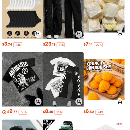
3
23
7
$
.74
$
.19
$
.14
-24%
-11%
-22%
9
8
6
$
.77
$
.49
$
.80
-56%
-11%
-24%