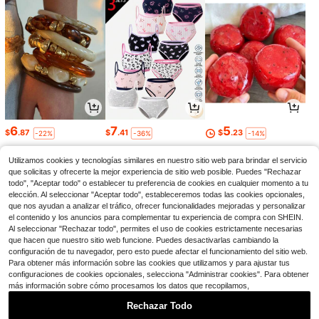
6
7
5
$
.87
$
.41
$
.23
-22%
-36%
-14%
Utilizamos cookies y tecnologías similares en nuestro sitio web para brindar el servicio
que solicitas y ofrecerte la mejor experiencia de sitio web posible. Puedes "Rechazar
todo", "Aceptar todo" o establecer tu preferencia de cookies en cualquier momento a tu
elección. Al seleccionar "Aceptar todo", estableceremos todas las cookies opcionales,
que nos ayudan a analizar el tráfico, ofrecer funcionalidades mejoradas y personalizar
el contenido y los anuncios para complementar tu experiencia de compra con SHEIN.
Al seleccionar "Rechazar todo", permites el uso de cookies estrictamente necesarias
que hacen que nuestro sitio web funcione. Puedes desactivarlas cambiando la
configuración de tu navegador, pero esto puede afectar el funcionamiento del sitio web.
Para obtener más información sobre las cookies que utilizamos y para ajustar tus
configuraciones de cookies opcionales, selecciona "Administrar cookies". Para obtener
más información sobre cómo procesamos los datos que recopilamos,
6
39
13
$
.49
$
.00
$
.19
-58%
-61%
-11%
Rechazar Todo