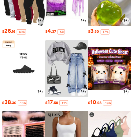
26
4
3
$
.16
$
.37
$
.50
-60%
-5%
-17%
38
17
10
$
.30
$
.59
$
.98
-18%
-12%
-19%