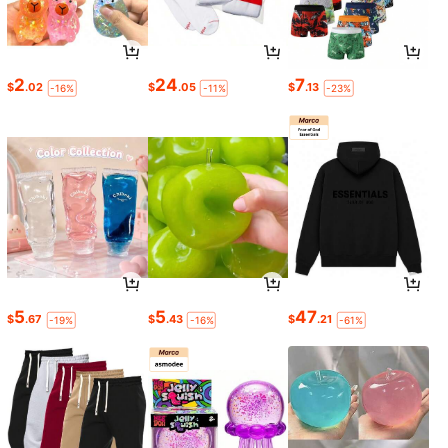
2
24
7
$
.02
$
.05
$
.13
-16%
-11%
-23%
5
5
47
$
.67
$
.43
$
.21
-19%
-16%
-61%