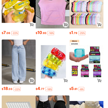
7
10
1
$
.06
$
.93
$
.79
-22%
-16%
-25%
18
4
5
$
.03
$
.77
$
.61
-22%
-18%
-8%