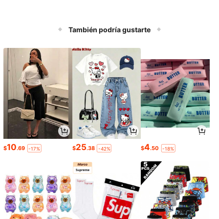
También podría gustarte
10
25
4
$
.69
$
.38
$
.50
-17%
-42%
-18%