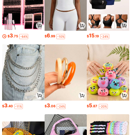
3
6
15
$
.75
$
.99
$
.19
-64%
-10%
-24%
3
3
5
$
.40
$
.06
$
.87
-11%
-24%
-20%