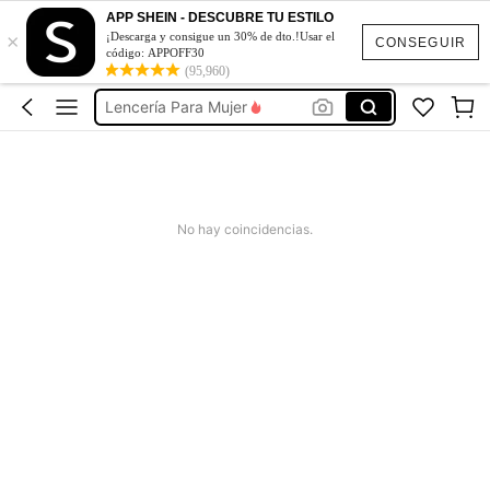
Fajas Moldeadoras Colombianas
APP SHEIN - DESCUBRE TU ESTILO
×
Pijamas Para Mujer
¡Descarga y consigue un 30% de dto.!Usar el
CONSEGUIR
código: APPOFF30
Lencería Para Mujer
(95,960)
Brasier De Mujer
Lencería Para Mujer Exótica
Fajas Moldeadoras Colombianas
Pijamas Para Mujer
No hay coincidencias.