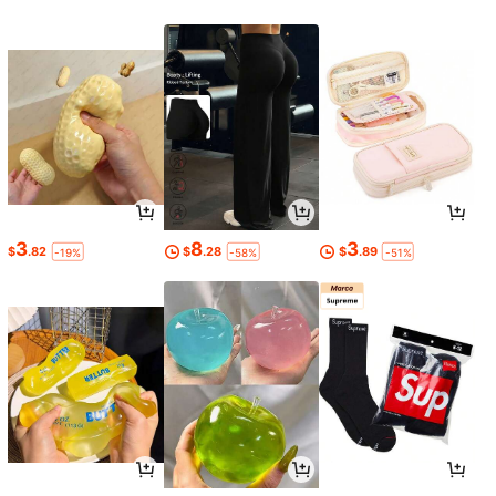
3
8
3
$
.82
$
.28
$
.89
-19%
-58%
-51%