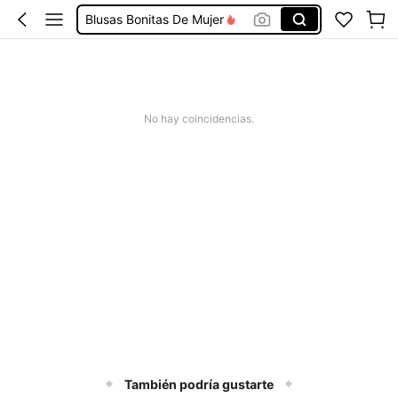
Blusas Bonitas De Mujer
Conjunto De Dos Piezas Mujer
Squishies
Vestidos De Mujer Casual
No hay coincidencias.
Vestidos Elegantes De Mujer
También podría gustarte