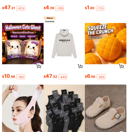
47
4
1
$
.21
$
.59
$
.60
-61%
-19%
-11%
10
47
6
$
.98
$
.52
$
.56
-18%
-84%
-26%