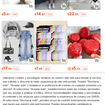
5
14
22
$
.67
$
.87
$
.83
-19%
-15%
-18%
17
1
5
$
.59
$
.68
$
.23
-12%
-30%
-14%
Utilizamos cookies y tecnologías similares en nuestro sitio web para brindar el servicio
que solicitas y ofrecerte la mejor experiencia de sitio web posible. Puedes "Rechazar
todo", "Aceptar todo" o establecer tu preferencia de cookies en cualquier momento a tu
elección. Al seleccionar "Aceptar todo", estableceremos todas las cookies opcionales,
que nos ayudan a analizar el tráfico, ofrecer funcionalidades mejoradas y personalizar
el contenido y los anuncios para complementar tu experiencia de compra con SHEIN.
Al seleccionar "Rechazar todo", permites el uso de cookies estrictamente necesarias
que hacen que nuestro sitio web funcione. Puedes desactivarlas cambiando la