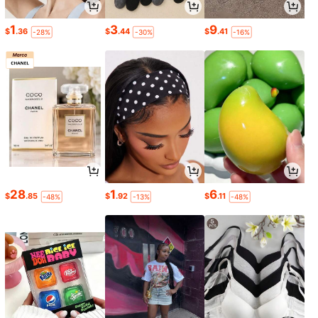
1
3
9
$
.36
$
.44
$
.41
-28%
-30%
-16%
28
1
6
$
.85
$
.92
$
.11
-48%
-13%
-48%