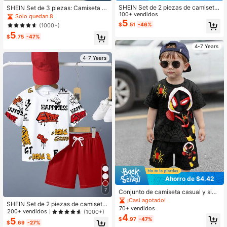
SHEIN Set de 2 piezas de camiseta
SHEIN Set de 3 piezas: Camiseta d
de manga corta y shorts de color lis
100+ vendidos
e manga corta con estampado de e
Solo quedan 8
o informal para niños pequeños
5
slogan + Pantalones cortos + Bolsa
$
.51
-46%
(1000+)
para niño, estilo deportivo casual y l
5
indo, moda de calle, primavera/vera
$
.75
-47%
no
4-7 Years
4-7 Years
Ahorro de $4.42
7
Conjunto de camiseta casual y sim
ple para niños pequeños, estilo clás
¡Casi agotado!
SHEIN Set de 2 piezas de camiseta
ico, guapo y fresco, con estampado
70+ vendidos
de manga corta de cuello redondo c
200+ vendidos
(1000+)
gráfico de personaje de araña de di
4
on estampado de graffiti y pantalon
$
.97
-47%
5
bujos animados, adecuado para pri
$
.69
-27%
es cortos rojos sueltos de tejido par