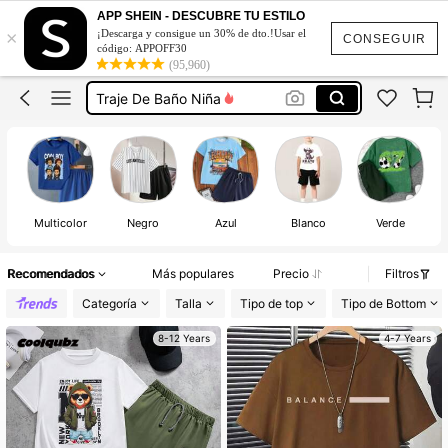
Mochilas Para Niña
APP SHEIN - DESCUBRE TU ESTILO
×
¡Descarga y consigue un 30% de dto.!Usar el
Vestidos Para Niñas
CONSEGUIR
código: APPOFF30
(95,960)
Ropa Para Niña
Traje De Baño Niña
Conjunto De Niña
Mochilas Para Niña
Vestidos Para Niñas
Multicolor
Negro
Azul
Blanco
Verde
Recomendados
Más populares
Precio
Filtros
Categoría
Talla
Tipo de top
Tipo de Bottom
8-12 Years
4-7 Years