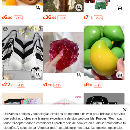
6
36
7
$
.80
$
.99
$
.13
-24%
-38%
-23%
22
1
6
$
.83
$
.28
$
.11
-18%
-29%
-48%
Utilizamos cookies y tecnologías similares en nuestro sitio web para brindar el servicio
que solicitas y ofrecerte la mejor experiencia de sitio web posible. Puedes "Rechazar
todo", "Aceptar todo" o establecer tu preferencia de cookies en cualquier momento a tu
elección. Al seleccionar "Aceptar todo", estableceremos todas las cookies opcionales,