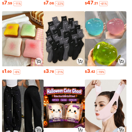
7
7
47
$
.59
$
.06
$
.21
-11%
-22%
-61%
1
3
3
$
.60
$
.78
$
.42
-6%
-21%
-19%