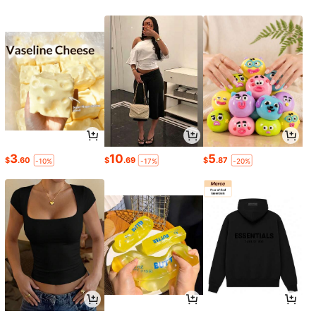
3
10
5
$
.60
$
.69
$
.87
-10%
-17%
-20%