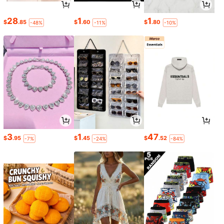
28
1
1
$
.85
$
.60
$
.80
-48%
-11%
-10%
3
1
47
$
.95
$
.45
$
.52
-7%
-24%
-84%