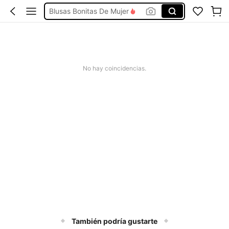
Blusas Bonitas De Mujer
Conjunto De Dos Piezas Mujer
Traje De Baño Mujer
Vestidos De Mujer
No hay coincidencias.
Vestidos Elegantes De Mujer
También podría gustarte