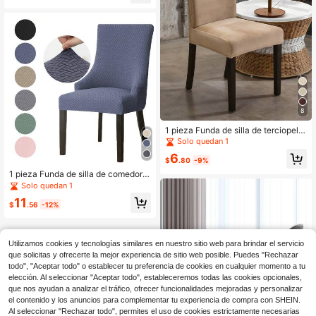
8
1 pieza Funda de silla de terciopelo,
Funda de silla de comedor jacquard
Solo quedan 1
para sala de estar y comedor
6
$
.80
-9%
1 pieza Funda de silla de comedor c
on diseño de rayas verticales y cua
Solo quedan 1
drícula en forma de T, funda elástic
11
a lavable y extraíble para silla de co
$
.56
-12%
cina, apta para uso doméstico, coci
na, fiesta, hotel, ceremonia
Utilizamos cookies y tecnologías similares en nuestro sitio web para brindar el servicio
que solicitas y ofrecerte la mejor experiencia de sitio web posible. Puedes "Rechazar
todo", "Aceptar todo" o establecer tu preferencia de cookies en cualquier momento a tu
elección. Al seleccionar "Aceptar todo", estableceremos todas las cookies opcionales,
que nos ayudan a analizar el tráfico, ofrecer funcionalidades mejoradas y personalizar
el contenido y los anuncios para complementar tu experiencia de compra con SHEIN.
Al seleccionar "Rechazar todo", permites el uso de cookies estrictamente necesarias