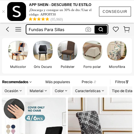
Cubre Sillas
APP SHEIN - DESCUBRE TU ESTILO
×
¡Descarga y consigue un 30% de dto.!Usar el
Forros Para Sillas
CONSEGUIR
código: APPOFF30
(95,960)
Fundas Para Sillas
Fundas Para Sillas De Comedor
Forros Para Sillas De Comedor
Cubre Sillas
Forros Para Sillas
F
Multicolor
Gris Oscuro
Poliéster
Forro polar
Microfibra
Recomendados
Más populares
Precio
Filtros
Ocasión
Material
Color
Características
Tipo de Est