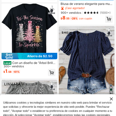
Blusa de verano elegante para muje
res de talla grande con estampado
¡Casi agotado!
de leopardo, mangas cortas abullon
900+ vendidos
(1000+)
adas y escote en V
8
$
.55
-29%
con cupón
Ahorro de $2.50
Con un diseño de "Árbol Brilla
Local
nte de Temporada Navideña" - Ca
300+ vendidos
miseta casual de cuello redondo, at
1
$
.58
-61%
uendo navideño, adecuada para us
ar durante todo el año
34
#8 Más vendidos
en Regreso Tops de talla grande
Utilizamos cookies y tecnologías similares en nuestro sitio web para brindar el servicio
¡Casi agotado!
SHEIN VCAY Blusa casual de veran
que solicitas y ofrecerte la mejor experiencia de sitio web posible. Puedes "Rechazar
o de talla grande con cuello cuadra
#8 Más vendidos
#8 Más vendidos
en Regreso Tops de talla grande
en Regreso Tops de talla grande
do y mangas abullonadas de tela te
todo", "Aceptar todo" o establecer tu preferencia de cookies en cualquier momento a tu
¡Casi agotado!
¡Casi agotado!
2.2k+ vendidos
(1000+)
xturizada
elección. Al seleccionar "Aceptar todo", estableceremos todas las cookies opcionales,