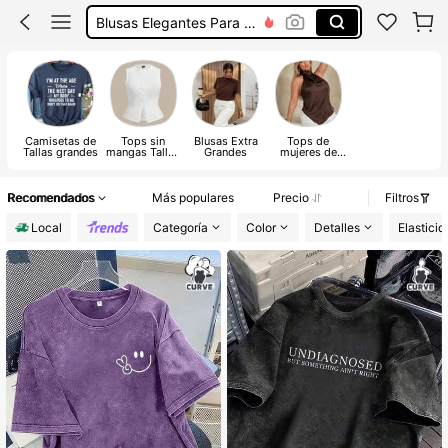
Blusas Elegantes Para Mujer En Tendencia
Camisas Para Mujer
Blusas De Vestir Elegantes
Blusas Bonitas De Mujer
Camisetas de
Tops sin
Blusas Extra
Tops de
Tallas grandes
mangas Tallas
Grandes
mujeres de
Grandes
talla grande
Recomendados
Más populares
Precio
Filtros
Local
Categoría
Color
Detalles
Elasticid