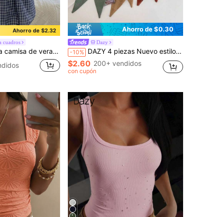
Ahorro de $0.30
Ahorro de $2.32
a cuadros
Dazy
s con cuello redondo, manga corta, holgada y plisada de unicolor para mujer
DAZY 4 piezas Nuevo estilo chino Pañuelo retro estampado, Elegante casual para uso diario, citas, viajes, regalo versátil Diadema turbante, Diadema deportiva, Accesorios para el cabello de otoño e invierno para mujer para atuendos de vacaciones
-10%
$2.60
200+ vendidos
ndidos
con cupón