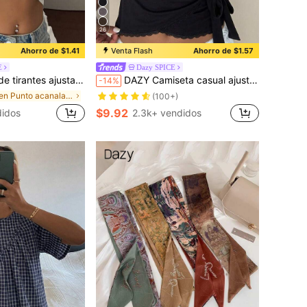
26
Ahorro de $1.41
Venta Flash
Ahorro de $1.57
E
Dazy SPICE
ado de unicolor para vacaciones de verano
DAZY Camiseta casual ajustada de mujer con cintura ceñida, empalme de contraste y ribete de encaje, estilo resort & street, primavera & verano Y2K vacaciones
-14%
en Punto acanalado Tops, blusas y camisetas de muj
(100+)
$9.92
idos
2.3k+ vendidos