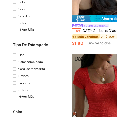
Bohemio
Sexy
Sencillo
Ahorro d
Dulce
#5 Más vendidos
#GlamourDeFiesta
¡Casi agotado!
Ver Más
DAZY 2 piezas Diadema de metal dorado ondulado de moda para mujeres, diadema curva, diadema geométrica delgada para uso diario, fiesta, tocado elegante, banda pa
-10%
#5 Más vendidos
#5 Más vendidos
¡Casi agotado!
¡Casi agotado!
#5 Más vendidos
$1.80
1.3k+ vendidos
Tipo De Estampado
¡Casi agotado!
Liso
Color combinado
floral de margarita
Gráfico
Lunares
Galaxia
Ver Más
Color