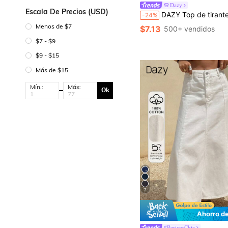
Dazy
Escala De Precios (USD)
DAZY Top de tirantes casual de verano con vo
-24%
Menos de $7
$7.13
500+ vendidos
$7 - $9
$9 - $15
Más de $15
Mín.:
Máx:
Ok
7
Ahorro d
#BasicosChic