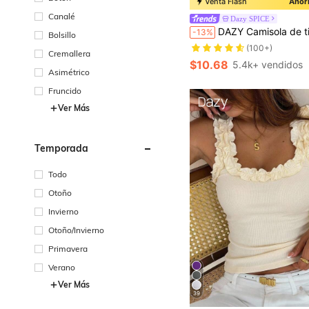
Venta Flash
Ahorr
Canalé
Dazy SPICE
#6 Más vendidos
DAZY Camisola de tirantes con encaje de color de contraste para mujer, adecuada para vacaciones, crucero
-13%
Bolsillo
(100+)
#6 Más vendidos
#6 Más vendidos
Cremallera
(100+)
(100+)
$10.68
5.4k+ vendidos
#6 Más vendidos
Asimétrico
(100+)
Fruncido
Ver Más
Temporada
Todo
Otoño
Invierno
Otoño/Invierno
Primavera
Verano
Ver Más
39