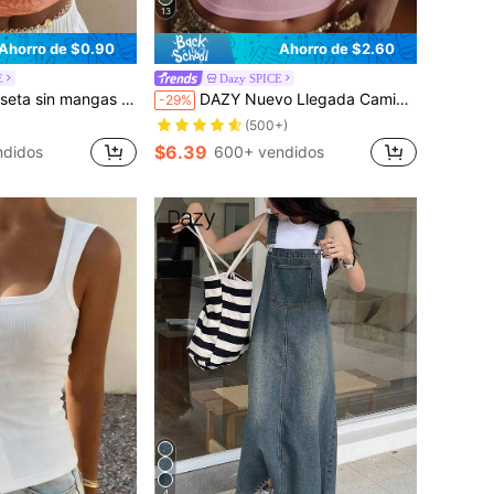
13
Ahorro de $0.90
Ahorro de $2.60
E
Dazy SPICE
color, cuello cuadrado, tirantes anchos, ajustada, con relieve, estilo Y2K
DAZY Nuevo Llegada Camiseta Ajustada de Mujer con Decoración de Rhinestones para Otoño/Invierno
-29%
(500+)
$6.39
ndidos
600+ vendidos
4