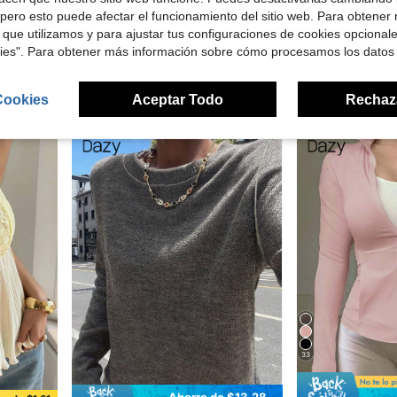
9
e $2.04
pero esto puede afectar el funcionamiento del sitio web. Para obtener
 que utilizamos y para ajustar tus configuraciones de cookies opcional
Dazy SPICE
Dazy
kies". Para obtener más información sobre cómo procesamos los datos
descubierta, halter, para primavera y verano, top para salir
DAZY Conjunto de 2 piezas casual holgado a rayas para mujer, nuevo para otoño/invierno
DAZY Camiseta sin mangas de mujer de color lis
-24%
-11%
$31.02
$6.69
200+ vendidos
300+ ve
Cookies
Aceptar Todo
Rechaz
33
Ahorro de $13.28