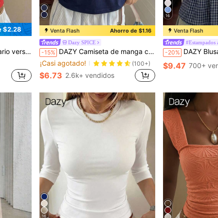
16
e $2.28
Venta Flash
Ahorro de $1.16
Venta Flash
Dazy SPICE
#Estampados 
acquard, top lindo de verano
DAZY Camiseta de manga corta casual con cuello redondo y plisado de unicolor para mujer, verano
DAZY Blusa camisa de verano casual para vacacione
-15%
-20%
¡Casi agotado!
(100+)
$9.47
700+ ve
$6.73
2.6k+ vendidos
16