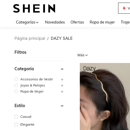
V
Categorías
Novedades
Ofertas
Ropa de mujer
Traje
Página principal
DAZY SALE
/
Filtros
Más
Categoría
Accesorios de Vestir
Joyas & Relojes
Ropa de Mujer
Estilo
Casual
Elegante