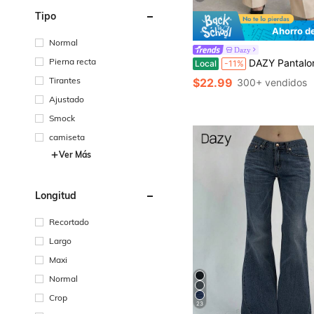
Tipo
Ahorro d
Normal
Dazy
Pierna recta
DAZY Pantalones casuales de neg
Local
-11%
Tirantes
$22.99
300+ vendidos
Ajustado
Smock
camiseta
Ver Más
Longitud
Recortado
Largo
Maxi
Normal
Crop
23