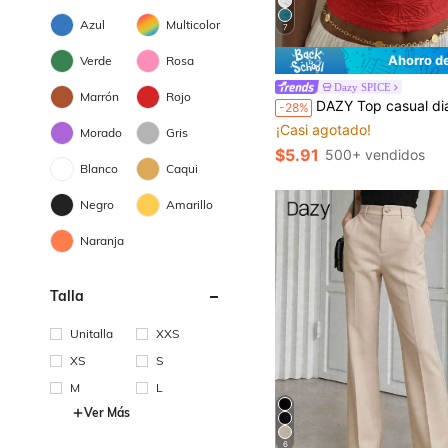
Azul
Multicolor
7
Ahorro d
Verde
Rosa
Dazy SPICE
Marrón
Rojo
DAZY Top casual diario versátil de mujer con ajuste ceñido y tejido j
-28%
¡Casi agotado!
Morado
Gris
$5.91
500+ vendidos
Blanco
Caqui
Negro
Amarillo
Naranja
Talla
Unitalla
XXS
XS
S
M
L
Ver Más
6