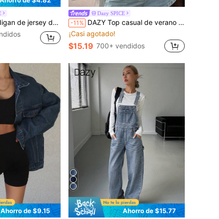
E
Dazy SPICE
sual para mujer, chaqueta de fitness de primavera, ajuste regular
DAZY Top casual de verano para mujer, color liso, cuello redondo, manga corta, con patchwork y ribete de encaje, estilo escolar
-11%
¡Casi agotado!
ndidos
$15.19
700+ vendidos
Ahorro de $9.15
Ahorro de $15.77