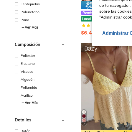
Lentejuelas
Ahorro d
de tu navegador, 
sobre las cookies
Poliuretano
Dazy SPICE
"Administrar coo
DAZY Top de tirantes finos corto y sexy con acolchado verde para mujer, estilo festival de música, espalda 
Local
-24%
Pana
(1000+)
Ver Más
$6.45
1.5k+ vendidos
Administrar 
Composición
Poliéster
Elastano
Viscosa
Algodón
Poliamida
Acrílico
Ver Más
Detalles
7
Botón