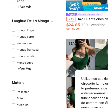
Corto
Ver Más
Ahorro d
#JeansAcampanados
DAZY Pantalones de mezclilla acampanados de unicolor con bolsil
-24%
Longitud De La Manga
$24.85
700+ vendidos
con cupón
manga larga
manga corta
sin mangas
manga francesa
manga media
Manga capa
Ver Más
Utilizamos cookies
Material
ofrecerte la mejo
tu preferencia de
Poliéster
estableceremos to
funcionalidades m
Satén
de compra con SH
30
Mezclilla
necesarias que h