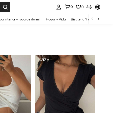
0
0
pa interior y ropa de dormir
Hogar y Vida
Bisutería Y Accesorios
Be