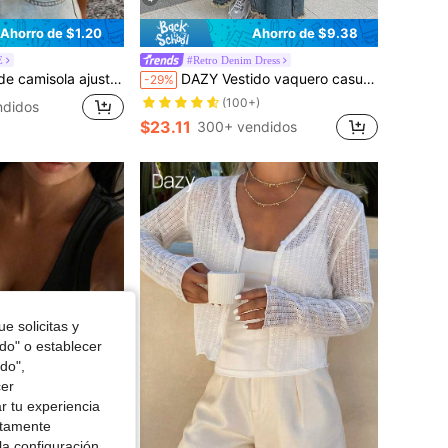
Ahorro de $1.20
Ahorro de $9.38
E
#Retro Denim Dress
 acanalado para mujer, tops cortos de verano para mujer para salir, top halter
DAZY Vestido vaquero casual de mujer con tirantes anchos, bolsillos y botones, vestido largo tipo sundress
-29%
(100+)
ndidos
$23.11
300+ vendidos
e solicitas y
odo" o establecer
do",
cer
r tu experiencia
ctamente
la configuración