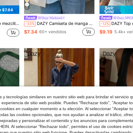
17
e $7.64
Dazy Weekend
Dazy SPIC
los y tiro bajo para mujer
DAZY Camiseta de manga corta holgada con cuello redondo y bordado de lazo para mujer, verano
DAZY Top de camisola ajustado con cuello cuadrado y
-33%
-12%
$7.34
$9.19
60+ vendidos
5.4k+ ve
 y tecnologías similares en nuestro sitio web para brindar el servicio qu
r experiencia de sitio web posible. Puedes "Rechazar todo", "Aceptar t
 cookies en cualquier momento a tu elección. Al seleccionar "Aceptar to
das las cookies opcionales, que nos ayudan a analizar el tráfico, ofre
ejoradas y personalizar el contenido y los anuncios para complementa
EIN. Al seleccionar "Rechazar todo", permites el uso de cookies estri
acen que nuestro sitio web funcione. Puedes desactivarlas cambiando 