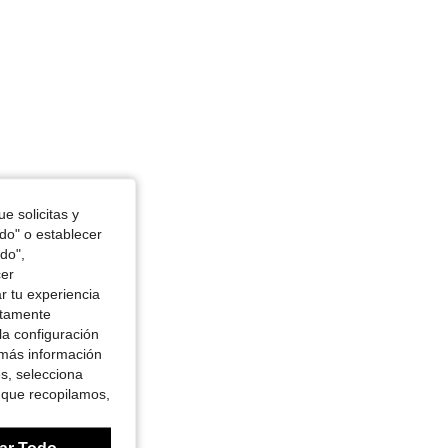
e solicitas y
odo" o establecer
do",
cer
r tu experiencia
ctamente
la configuración
 más información
es, selecciona
 que recopilamos,
ar Todo