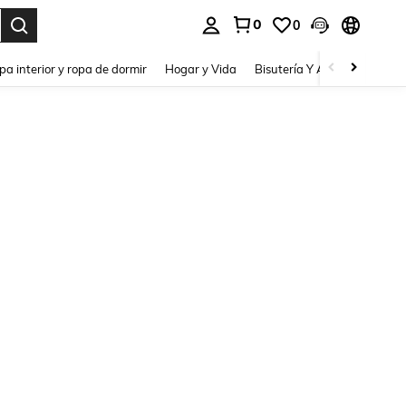
0
0
pa interior y ropa de dormir
Hogar y Vida
Bisutería Y Accesorios
Be