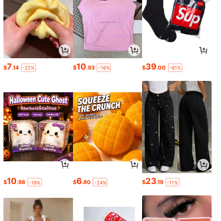
7
10
39
$
.14
$
.93
$
.00
-22%
-16%
-61%
10
6
23
$
.98
$
.80
$
.19
-19%
-24%
-11%