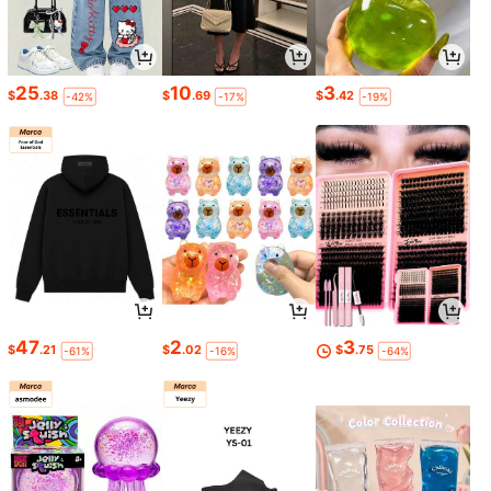
25
10
3
$
.38
$
.69
$
.42
-42%
-17%
-19%
47
2
3
$
.21
$
.02
$
.75
-61%
-16%
-64%