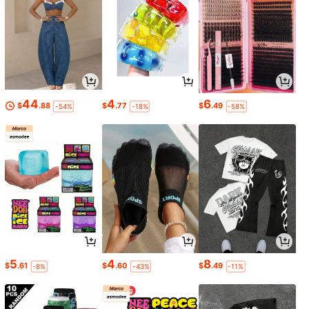
44
4
6
$
.88
$
.77
$
.49
-54%
-18%
-58%
5
4
8
$
.61
$
.60
$
.49
-8%
-43%
-11%