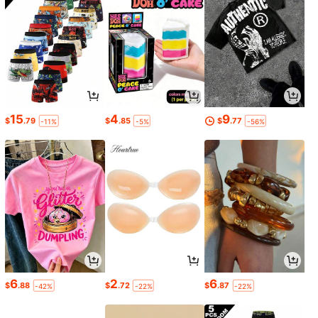
15
4
9
$
.79
$
.85
$
.77
-11%
-5%
-56%
6
2
6
$
.88
$
.72
$
.87
-42%
-22%
-22%