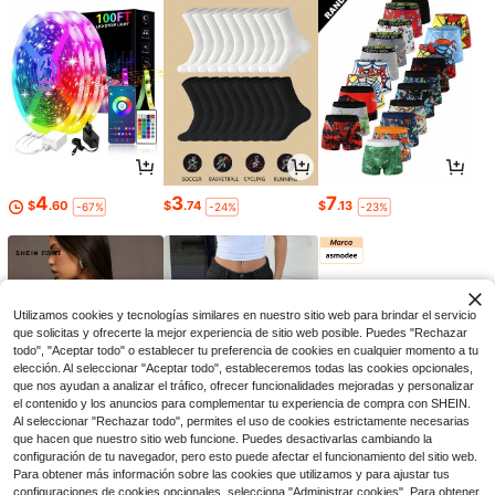
4
3
7
$
.60
$
.74
$
.13
-67%
-24%
-23%
Utilizamos cookies y tecnologías similares en nuestro sitio web para brindar el servicio
que solicitas y ofrecerte la mejor experiencia de sitio web posible. Puedes "Rechazar
todo", "Aceptar todo" o establecer tu preferencia de cookies en cualquier momento a tu
elección. Al seleccionar "Aceptar todo", estableceremos todas las cookies opcionales,
que nos ayudan a analizar el tráfico, ofrecer funcionalidades mejoradas y personalizar
el contenido y los anuncios para complementar tu experiencia de compra con SHEIN.
Al seleccionar "Rechazar todo", permites el uso de cookies estrictamente necesarias
que hacen que nuestro sitio web funcione. Puedes desactivarlas cambiando la
8
20
5
configuración de tu navegador, pero esto puede afectar el funcionamiento del sitio web.
$
.09
$
.85
$
.42
-11%
-22%
-5%
Para obtener más información sobre las cookies que utilizamos y para ajustar tus
configuraciones de cookies opcionales, selecciona "Administrar cookies". Para obtener