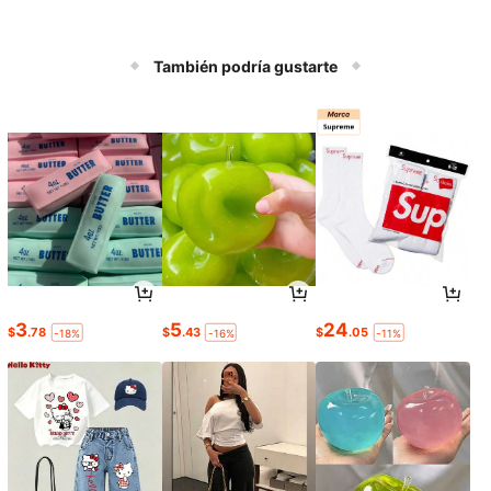
También podría gustarte
3
5
24
$
.78
$
.43
$
.05
-18%
-16%
-11%