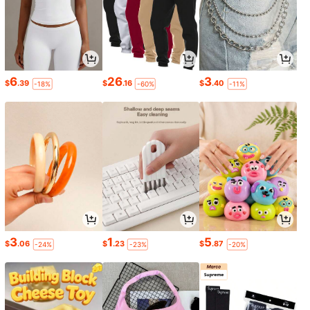
6
26
3
$
.39
$
.16
$
.40
-18%
-60%
-11%
3
1
5
$
.06
$
.23
$
.87
-24%
-23%
-20%