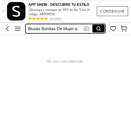
Vestidos De Mujer Casual
APP SHEIN - DESCUBRE TU ESTILO
×
¡Descarga y consigue un 30% de dto.!Usar el
Vestidos Elegantes De Mujer
CONSEGUIR
código: APPOFF30
Blusas Bonitas De Mujer
(95,960)
Conjunto De Dos Piezas Mujer
Squishies
Vestidos De Mujer Casual
Vestidos Elegantes De Mujer
No hay coincidencias.