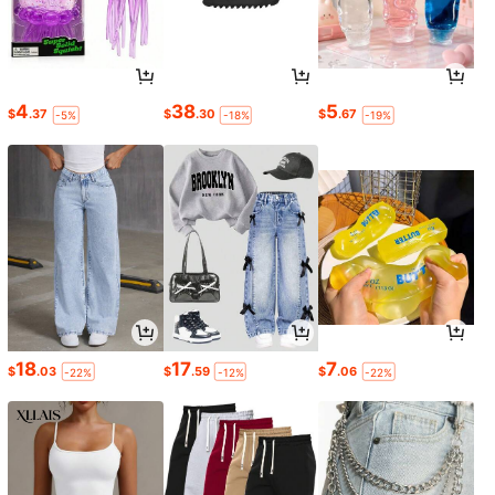
4
38
5
$
.37
$
.30
$
.67
-5%
-18%
-19%
18
17
7
$
.03
$
.59
$
.06
-22%
-12%
-22%