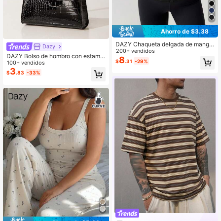
Ahorro de $3.38
DAZY Chaqueta delgada de manga
Dazy
larga para running, yoga y deporte
200+ vendidos
DAZY Bolso de hombro con estamp
8
$
.31
-29%
ado de cocodrilo, de moda y versáti
100+ vendidos
l para mujeres
3
$
.83
-33%