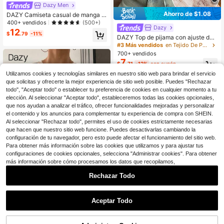
Dazy Men
Ahorro de $1.08
DAZY Camiseta casual de manga c
orta con cuello redondo y estampad
400+ vendidos
(500+)
Dazy
o de letras para hombre, camiseta g
12
$
.79
-11%
ráfica de verano para hombre
DAZY Top de pijama con ajuste del
gado, semitransparente, de textura j
#3 Más vendidos
en Tejido De Punto Tops de dormir para mujer
acquard
700+ vendidos
7
$
.71
-12%
con cupón
Utilizamos cookies y tecnologías similares en nuestro sitio web para brindar el servicio
que solicitas y ofrecerte la mejor experiencia de sitio web posible. Puedes "Rechazar
todo", "Aceptar todo" o establecer tu preferencia de cookies en cualquier momento a tu
elección. Al seleccionar "Aceptar todo", estableceremos todas las cookies opcionales,
que nos ayudan a analizar el tráfico, ofrecer funcionalidades mejoradas y personalizar
el contenido y los anuncios para complementar tu experiencia de compra con SHEIN.
Al seleccionar "Rechazar todo", permites el uso de cookies estrictamente necesarias
que hacen que nuestro sitio web funcione. Puedes desactivarlas cambiando la
configuración de tu navegador, pero esto puede afectar el funcionamiento del sitio web.
Para obtener más información sobre las cookies que utilizamos y para ajustar tus
configuraciones de cookies opcionales, selecciona "Administrar cookies". Para obtener
más información sobre cómo procesamos los datos que recopilamos,
10
Rechazar Todo
Ahorro de $1.63
1
0
Dazy
Aceptar Todo
DAZY Blusa de manga larga ajustad
a con estampado floral para mujer c
1.4k+ vendidos
amiseta gráfica