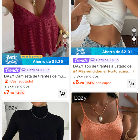
18
7
Ahorro de $2.01
Dazy SPICE
Ahorro de $5.25
DAZY Top de tirantes ajustado de u
Dazy SPICE
nicolor para vacaciones de verano
#4 Más vendidos
en Punto acanalado Tops, blusas y camisetas de muj
DAZY Camiseta de tirantes de muje
5.3k+ vendidos
r con encaje de contraste de unicol
6
¡Casi agotado!
$
.28
-24%
con cupón
or, color burdeos, elegante para uso
2.8k+ vendidos
en verano y noche, estilo Y2K para
7
$
.14
-42%
vacaciones