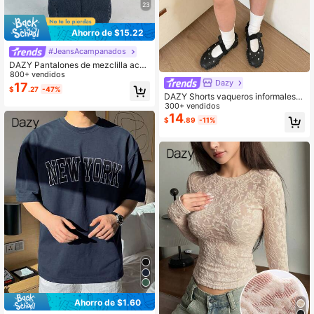
23
Ahorro de $15.22
#JeansAcampanados
DAZY Pantalones de mezclilla aca
mpanados de unicolor con bolsillos
800+ vendidos
Dazy
y tiro bajo para mujer
17
$
.27
-47%
DAZY Shorts vaqueros informales c
on estampado de leopardo para niñ
300+ vendidos
as preadolescentes
14
$
.89
-11%
Ahorro de $1.60