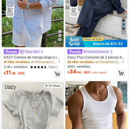
6
Ahorro de $13.53
11
Dazy Men
#CortesOversize
DAZY Camisa de manga larga a ray
Dazy Plus Conjunto de 2 piezas de
as azules para hombre, primavera
mezclilla de lavado oscuro, blusa d
#1 Más vendidos
en Primavera Camisas de hombre
#2 Más vendidos
en Conjuntos de dos piezas de mezclilla de talla g
e mezclilla holgada de hombros des
800+ vendidos
2.4k+ vendidos
(100+)
cubiertos y pantalones vaqueros de
34
11
$
.66
-28%
con cupón
pierna ancha, primavera/otoño
$
.56
-42%
8-12 Years