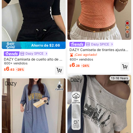
7
Dazy SPICE
Ahorro de $2.66
DAZY Camiseta de tirantes ajustad
Dazy SPICE
a con plisado jacquard versátil para
¡Casi agotado!
uso diario y salidas de verano para
DAZY Camiseta de cuello alto de aj
600+ vendidos
mujer
uste ceñido de manga corta para m
600+ vendidos
6
$
.28
-24%
ujer
6
$
.63
-29%
13-16 Years