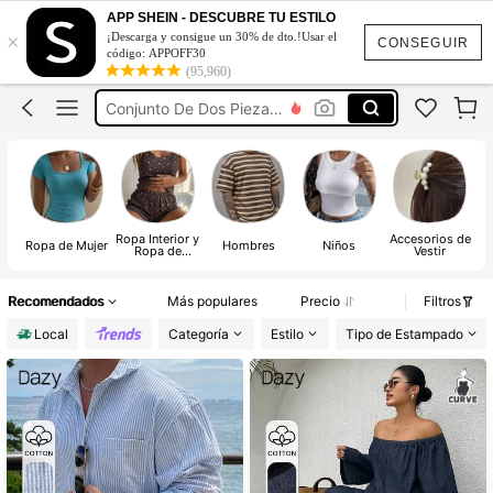
Vestidos De Mujer Casual
APP SHEIN - DESCUBRE TU ESTILO
×
¡Descarga y consigue un 30% de dto.!Usar el
Vestidos Elegantes De Mujer
CONSEGUIR
código: APPOFF30
(95,960)
Blusas Bonitas De Mujer
Conjunto De Dos Piezas Mujer
Squishies
Vestidos De Mujer Casual
Vestidos Elegantes De Mujer
Ropa Interior y
Accesorios de
Ropa de Mujer
Hombres
Niños
Ropa de
Vestir
Dormir
Recomendados
Más populares
Precio
Filtros
Local
Categoría
Estilo
Tipo de Estampado