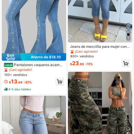
7
Jeans de mezclilla para mujer con b
ordado en los bolsillos, shorts capri
¡Casi agotado!
ajustados elásticos casuales de ver
800+ vendidos
Ahorro de $18.10
ano
23
$
.89
-11%
Pantalones vaqueros acampa
Local
nados elásticos de talle alto para m
¡Casi agotado!
ujer, con efecto levanta glúteos, rib
100+ vendidos
ete vertical lateral de remaches met
13
álicos, bajo deshilachado y corte bo
$
.88
-57%
ta ajustado.
4-5 días hábiles