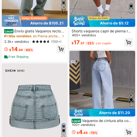
7
Ahorro de $105.21
Ahorro de $5.12
Envío gratis Vaqueros rectos s
Shorts vaqueros capri de pierna rec
Local
ueltos apilados vintage para mujer
ta casual para mujer, versátil para v
400+ vendidos
#1 Más vendidos
en Pierna ancha Pantalones vaqueros
Casual Primavera
erano, estilo vacaciones
17
2.3k+ vendidos
(100+)
$
.57
-23%
con cupón
14
$
.99
-88%
Free Shipping
Ahorro de $11.20
Vaqueros de cintura alta con
Local
un solo desgarro y pierna ancha par
100+ vendidos
a mujer, pantalones de mezclilla de
4
$
.88
-70%
lavado claro holgados y largos hast