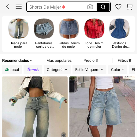
Shorts De Mujer
Faldas De Mujer
Pantalones Jeans De Mujer
Pantalones De Mujer
Jeans para
Pantalones
Faldas Denim
Tops Denim
Vestidos
C
mujer
cortos de
de mujer
de mujer
Denim de
ab
Denim para
mujer
mujer
Recomendados
Más populares
Precio
Filtros
Local
Categoría
Estilo Vaquero
Color
Ela