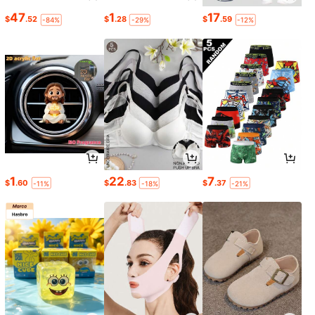
47
1
17
$
.52
$
.28
$
.59
-84%
-29%
-12%
1
22
7
$
.60
$
.83
$
.37
-11%
-18%
-21%