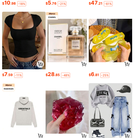
10
5
47
$
.98
$
.76
$
.21
-18%
-21%
-61%
7
28
6
$
.59
$
.85
$
.81
-11%
-48%
-25%