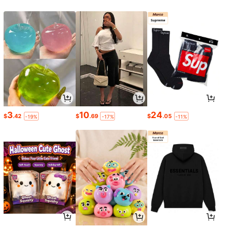
3
10
24
$
.42
$
.69
$
.05
-19%
-17%
-11%