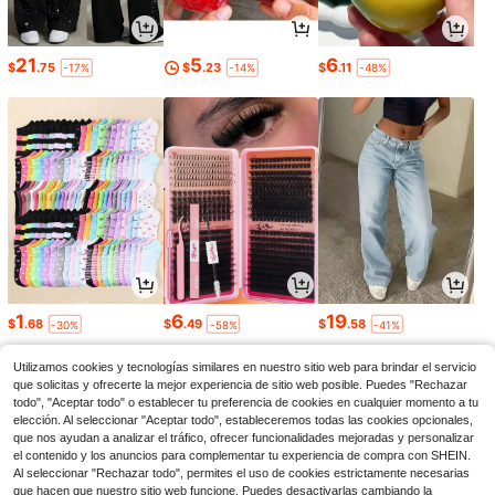
21
5
6
$
.75
$
.23
$
.11
-17%
-14%
-48%
1
6
19
$
.68
$
.49
$
.58
-30%
-58%
-41%
Utilizamos cookies y tecnologías similares en nuestro sitio web para brindar el servicio
que solicitas y ofrecerte la mejor experiencia de sitio web posible. Puedes "Rechazar
todo", "Aceptar todo" o establecer tu preferencia de cookies en cualquier momento a tu
elección. Al seleccionar "Aceptar todo", estableceremos todas las cookies opcionales,
que nos ayudan a analizar el tráfico, ofrecer funcionalidades mejoradas y personalizar
el contenido y los anuncios para complementar tu experiencia de compra con SHEIN.
Al seleccionar "Rechazar todo", permites el uso de cookies estrictamente necesarias
que hacen que nuestro sitio web funcione. Puedes desactivarlas cambiando la