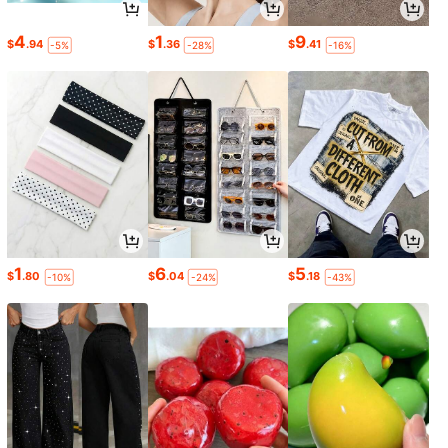
4
1
9
$
.94
$
.36
$
.41
-5%
-28%
-16%
1
6
5
$
.80
$
.04
$
.18
-10%
-24%
-43%