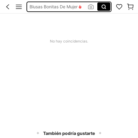
Blusas Bonitas De Mujer
Conjunto De Dos Piezas Mujer
Squishies
Vestidos De Mujer Casual
No hay coincidencias.
Vestidos Elegantes De Mujer
También podría gustarte