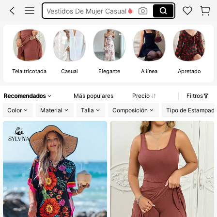
Vestidos De Verano Mujer
Vestidos Cortos
Vestido Blanco
Vestidos Elegantes De Mujer
Tela tricotada
Casual
Elegante
A línea
Apretado
Recomendados
Más populares
Precio
Filtros
Color
Material
Talla
Composición
Tipo de Estampad