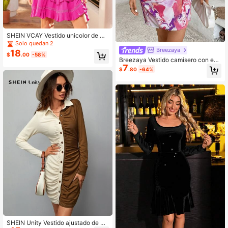
SHEIN VCAY Vestido unicolor de ma
nga obispo bajo con fruncido
Solo quedan 2
Breezaya
18
$
.00
-58%
Breezaya Vestido camisero con est
7
ampado de hombros caídos
$
.80
-64%
SHEIN Unity Vestido ajustado de do