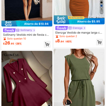
13
Ahorro de $5.95
Ahorro de $10.94
Elenzga
Sollinarry
Elenzga Vestido de manga larga co
Sollinarry Vestido mini de fiesta con
n pliegues asimétricos de unicolor y
Solo quedan 2
lentejuelas de unicolor brillante, par
Solo quedan 10
moda para mujer
8
a mujer, primavera/verano
$
.84
-40%
26
$
.95
-29%