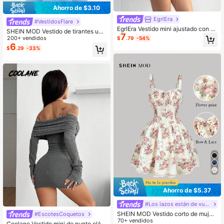
Ahorro de $3.10
EgrlEra
#VestidosFlare
EgrlEra Vestido mini ajustado con c
SHEIN MOD Vestido de tirantes uni
7
uello drapeado a rayas para mujer,
color bajo amplio
200+ vendidos
$
.79
-54%
estilo commuter
6
$
.29
-33%
Ahorro de $5.37
#Los lazos están de vuelta
SHEIN MOD Vestido corto de mujer
#EscotesCoquetos
con estampado floral, encaje y esp
70+ vendidos
Coolane Vestido mini de punto elást