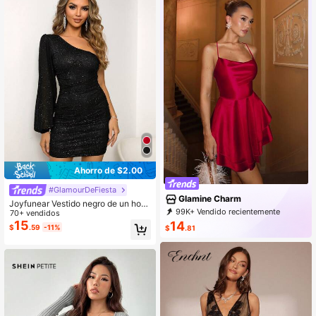
Ahorro de $2.00
#GlamourDeFiesta
Glamine Charm
Joyfunear Vestido negro de un hom
99K+ Vendido recientemente
bro, manga farol, drapeado y ajusta
70+ vendidos
34K+ Recompra
106K Suscripción
do, elegante para vacaciones de pri
15
14
$
.59
-11%
$
.81
mavera