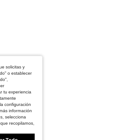
e solicitas y
odo" o establecer
do",
cer
r tu experiencia
ctamente
la configuración
 más información
es, selecciona
 que recopilamos,
ar Todo