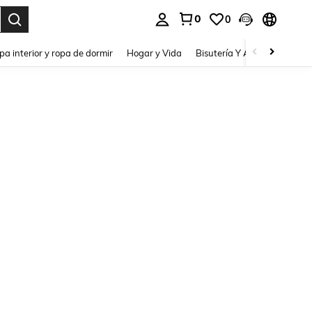
0
0
pa interior y ropa de dormir
Hogar y Vida
Bisutería Y Accesorios
Be