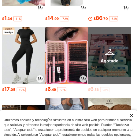
1
14
86
$
.34
$
.99
$
.70
-11%
-72%
-61%
Agotado
17
6
6
$
.05
$
.49
$
.56
-12%
-58%
-28%
Utilizamos cookies y tecnologías similares en nuestro sitio web para brindar el servicio
que solicitas y ofrecerte la mejor experiencia de sitio web posible. Puedes "Rechazar
todo", "Aceptar todo" o establecer tu preferencia de cookies en cualquier momento a tu
elección. Al seleccionar "Aceptar todo", estableceremos todas las cookies opcionales,