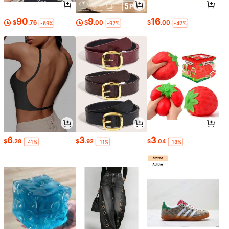
90
9
16
$
.76
$
.00
$
.00
-69%
-92%
-42%
6
3
3
$
.28
$
.92
$
.04
-41%
-11%
-18%