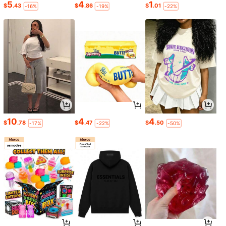
5
4
1
$
.43
$
.86
$
.01
-16%
-19%
-22%
10
4
4
$
.78
$
.47
$
.50
-17%
-22%
-50%