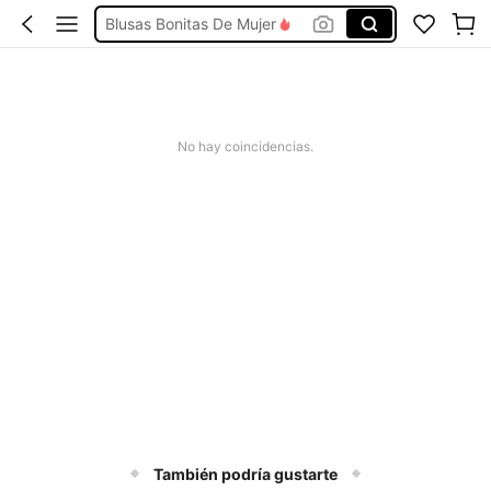
Conjunto De Dos Piezas Mujer
Squishies
Vestidos De Mujer Casual
Vestidos Elegantes De Mujer
No hay coincidencias.
También podría gustarte