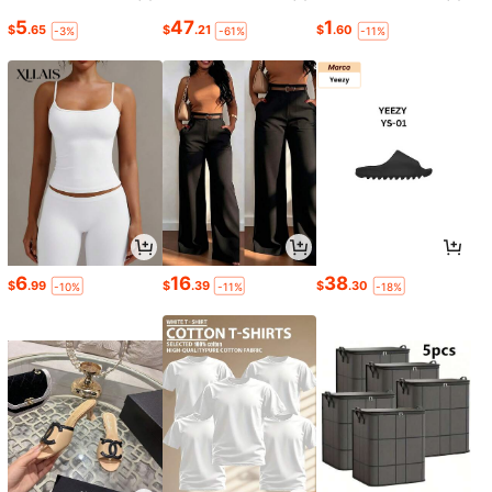
5
47
1
$
.65
$
.21
$
.60
-3%
-61%
-11%
6
16
38
$
.99
$
.39
$
.30
-10%
-11%
-18%