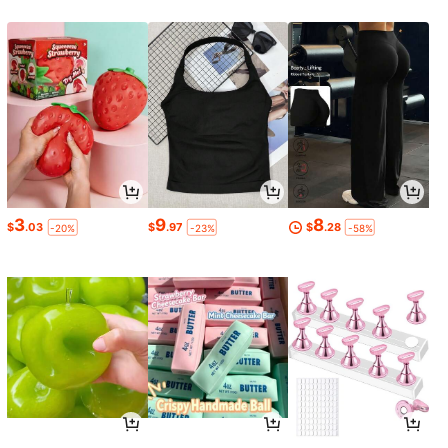
3
9
8
$
.03
$
.97
$
.28
-20%
-23%
-58%