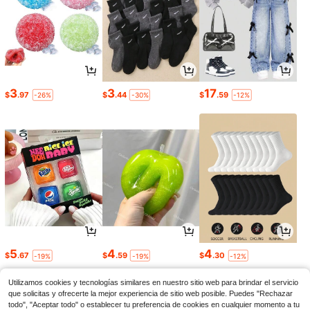
3
3
17
$
.97
$
.44
$
.59
-26%
-30%
-12%
5
4
4
$
.67
$
.59
$
.30
-19%
-19%
-12%
Utilizamos cookies y tecnologías similares en nuestro sitio web para brindar el servicio
que solicitas y ofrecerte la mejor experiencia de sitio web posible. Puedes "Rechazar
todo", "Aceptar todo" o establecer tu preferencia de cookies en cualquier momento a tu