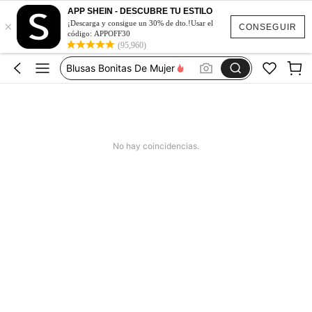
APP SHEIN - DESCUBRE TU ESTILO
×
Vestidos De Mujer Casual
¡Descarga y consigue un 30% de dto.!Usar el
CONSEGUIR
código: APPOFF30
Vestidos Elegantes De Mujer
(95,960)
Blusas Bonitas De Mujer
Conjunto De Dos Piezas Mujer
Squishies
Vestidos De Mujer Casual
No hay coincidencias.
Vestidos Elegantes De Mujer