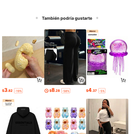
También podría gustarte
3
8
4
$
.82
$
.28
$
.37
-19%
-58%
-5%