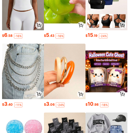
6
5
15
$
.58
$
.43
$
.19
-16%
-16%
-24%
3
3
10
$
.40
$
.06
$
.98
-11%
-24%
-18%