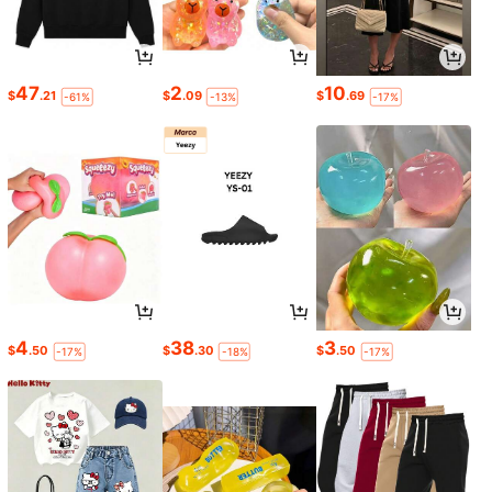
47
2
10
$
.21
$
.09
$
.69
-61%
-13%
-17%
4
38
3
$
.50
$
.30
$
.50
-17%
-18%
-17%