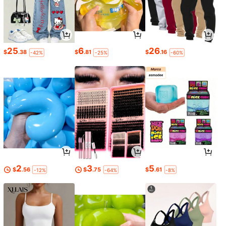
25
6
26
$
.38
$
.81
$
.16
-42%
-25%
-60%
2
3
5
$
.56
$
.75
$
.61
-12%
-64%
-8%