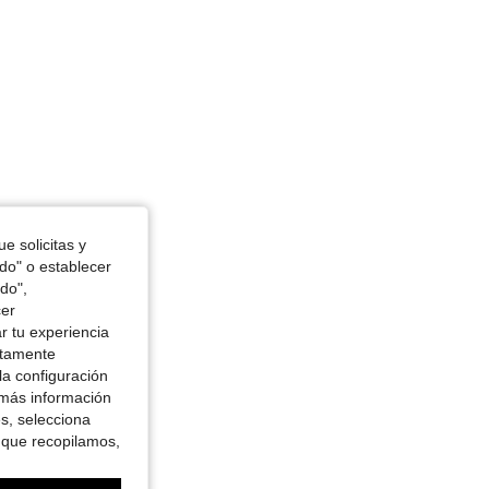
e solicitas y
odo" o establecer
do",
cer
r tu experiencia
ctamente
la configuración
 más información
es, selecciona
 que recopilamos,