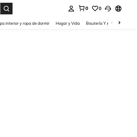
0
0
pa interior y ropa de dormir
Hogar y Vida
Bisutería Y Accesorios
Be