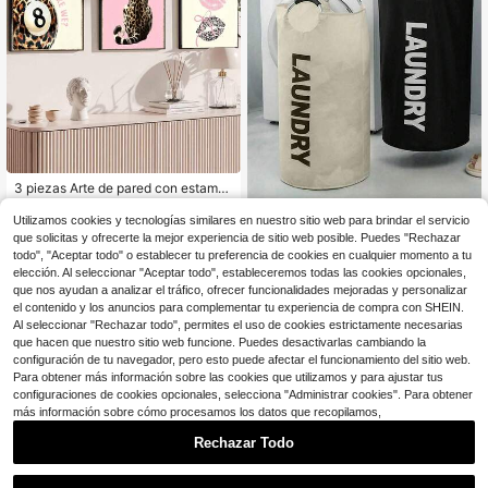
3 piezas Arte de pared con estamp
ado de leopardo enmarcado/sin en
¡Casi agotado!
marcar, póster de lienzo con labios r
Utilizamos cookies y tecnologías similares en nuestro sitio web para brindar el servicio
3
osas y lazo, decoración de pared d
$
.00
-33%
Cesta de ropa plegable de 90L 15x
que solicitas y ofrecerte la mejor experiencia de sitio web posible. Puedes "Rechazar
e leopardo divertida, impresión de p
15x31 pulgadas, cesta de ropa de t
todo", "Aceptar todo" o establecer tu preferencia de cookies en cualquier momento a tu
4
óster de bola de la suerte de moda,
$
.50
-10%
ela Oxford 600D impermeable con
elección. Al seleccionar "Aceptar todo", estableceremos todas las cookies opcionales,
adecuado para sala de estar, dormit
asas acolchadas de espuma suave
que nos ayudan a analizar el tráfico, ofrecer funcionalidades mejoradas y personalizar
2
Hay otros vendedores
orio, baño, oficina, pasillo, decoraci
de aluminio, cesta de almacenamie
el contenido y los anuncios para complementar tu experiencia de compra con SHEIN.
ón de cocina, arte de pared de lienz
nto de ropa plegable de gran capaci
o con estampado de leopardo para
Al seleccionar "Rechazar todo", permites el uso de cookies estrictamente necesarias
dad para dormitorio, baño, dormitori
decoración de habitación
que hacen que nuestro sitio web funcione. Puedes desactivarlas cambiando la
o, apartamento, guardería, múltiples
colores disponibles, accesorios de l
configuración de tu navegador, pero esto puede afectar el funcionamiento del sitio web.
avandería
Para obtener más información sobre las cookies que utilizamos y para ajustar tus
configuraciones de cookies opcionales, selecciona "Administrar cookies". Para obtener
más información sobre cómo procesamos los datos que recopilamos,
Rechazar Todo
1
0