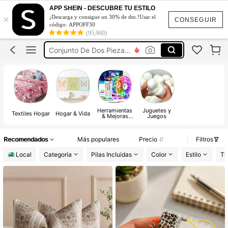
Vestidos Elegantes De Mujer
APP SHEIN - DESCUBRE TU ESTILO
×
¡Descarga y consigue un 30% de dto.!Usar el
Blusas Bonitas De Mujer
CONSEGUIR
código: APPOFF30
(95,960)
Conjunto De Dos Piezas Mujer
Squishies
Vestidos De Mujer Casual
Vestidos Elegantes De Mujer
Herramientas
Juguetes y
Textiles Hogar
Hogar & Vida
& Mejoras
Juegos
para el Hogar
Recomendados
Más populares
Precio
Filtros
Local
Categoría
Pilas Incluidas
Color
Estilo
Ti