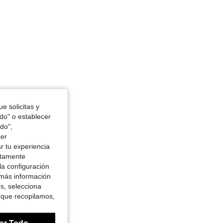
e solicitas y
odo" o establecer
do",
cer
r tu experiencia
ctamente
la configuración
 más información
es, selecciona
 que recopilamos,
ar Todo