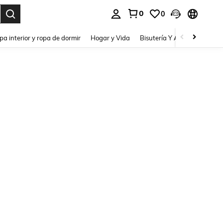
0
0
pa interior y ropa de dormir
Hogar y Vida
Bisutería Y Accesorios
Be