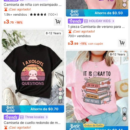
Camiseta de niña con estampado d
e helado de dibujos animados "67",
¡Casi agotado!
top de verano de moda para niñas
Ahorro de $0.50
1.9k+ vendidos
(100+)
3
HOLIDAY KIDS
$
.75
-16%
1 pieza Camiseta de verano para ni
ña preadolescente con estampado
¡Casi agotado!
8-12 Years
de sushi, camiseta de manga corta
700+ vendidos
con estampado de letras en bloque
3
s de color, top de cuello redondo est
$
.99
-11%
con cupón
ilo dulce y picante para niños, ropa
de calle casual retro personalizada
8-12 Years
4
Ahorro de $0.70
Three koalas
Camiseta de cuello redondo de man
ga corta con estampado divertido p
¡Casi agotado!