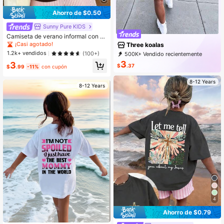
Ahorro de $0.50
Sunny Pure KIDS
Camiseta de verano informal con es
tampado artístico y colorido de letra
¡Casi agotado!
Three koalas
s y boba de té para niñas, camiseta
1.2k+ vendidos
(100+)
500K+ Vendido recientemente
de manga corta artística y linda con
99K+ Recompra
84K Suscripción
3
3
estampado de dibujos animados par
$
.37
$
.99
-11%
con cupón
a estudiantes jóvenes
8-12 Years
8-12 Years
4
Ahorro de $0.79