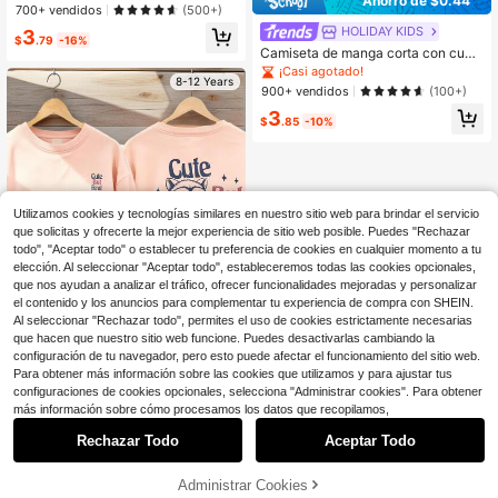
Ahorro de $0.44
ara niña preadolescente, top de ver
700+ vendidos
(500+)
ano
HOLIDAY KIDS
3
$
.79
-16%
Camiseta de manga corta con cuell
o redondo y estampado casual de v
¡Casi agotado!
8-12 Years
erano para niñas, temporada de vue
900+ vendidos
(100+)
lta al colegio, estilo juvenil de camp
3
us, atuendo de estudiante
$
.85
-10%
Utilizamos cookies y tecnologías similares en nuestro sitio web para brindar el servicio
que solicitas y ofrecerte la mejor experiencia de sitio web posible. Puedes "Rechazar
todo", "Aceptar todo" o establecer tu preferencia de cookies en cualquier momento a tu
elección. Al seleccionar "Aceptar todo", estableceremos todas las cookies opcionales,
que nos ayudan a analizar el tráfico, ofrecer funcionalidades mejoradas y personalizar
el contenido y los anuncios para complementar tu experiencia de compra con SHEIN.
Al seleccionar "Rechazar todo", permites el uso de cookies estrictamente necesarias
que hacen que nuestro sitio web funcione. Puedes desactivarlas cambiando la
configuración de tu navegador, pero esto puede afectar el funcionamiento del sitio web.
Para obtener más información sobre las cookies que utilizamos y para ajustar tus
configuraciones de cookies opcionales, selecciona "Administrar cookies". Para obtener
1
HOLIDAY KIDS
más información sobre cómo procesamos los datos que recopilamos,
0
1 pieza Camiseta de manga larga c
on cuello redondo y estampado de
Rechazar Todo
Aceptar Todo
¡Casi agotado!
cara casual para niña preadolescen
300+ vendidos
(100+)
te, ropa de estudiante infantil de oto
Administrar Cookies
3
ño - Esta llamativa camiseta con un
$
.97
-17%