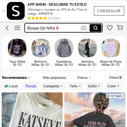
Ropa Para Niñas De 12 A 14 Años
APP SHEIN - DESCUBRE TU ESTILO
×
¡Descarga y consigue un 30% de dto.!Usar el
Ropa Para Niña
CONSEGUIR
código: APPOFF30
(95,960)
Camisas Para Niñas
Blusas De Niña
Top De Niña
Ropa Para Niñas De 12 A 14 Años
Ropa Para Niña
Tops Niñas
Bottoms
Sudaderas
Vestidos
Ropa de Playa
(8-12)
Niñas (8-12)
Niñas (8-12)
Niñas (8-12)
Niñas (8-12)
Recomendados
Más populares
Precio
Filtros
Local
Categoría
Talla
Estilo
Color
8-12 Years