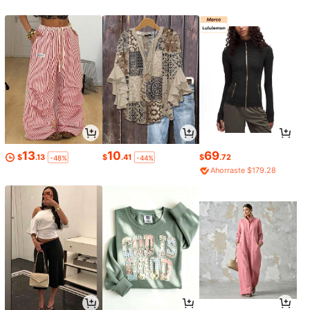
13
10
69
$
.13
$
.41
$
.72
-48%
-44%
Ahorraste $179.28