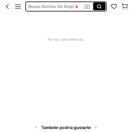
Blusas Bonitas De Mujer
Conjunto De Dos Piezas Mujer
Squishies
Vestidos De Mujer Casual
No hay coincidencias.
Vestidos Elegantes De Mujer
También podría gustarte