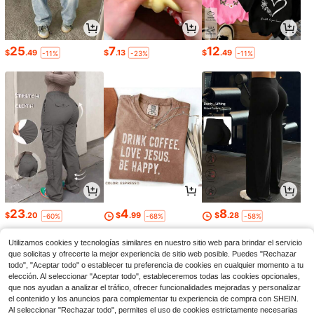
25
7
12
$
.49
$
.13
$
.49
-11%
-23%
-11%
23
4
8
$
.20
$
.99
$
.28
-60%
-68%
-58%
Utilizamos cookies y tecnologías similares en nuestro sitio web para brindar el servicio
que solicitas y ofrecerte la mejor experiencia de sitio web posible. Puedes "Rechazar
todo", "Aceptar todo" o establecer tu preferencia de cookies en cualquier momento a tu
elección. Al seleccionar "Aceptar todo", estableceremos todas las cookies opcionales,
que nos ayudan a analizar el tráfico, ofrecer funcionalidades mejoradas y personalizar
el contenido y los anuncios para complementar tu experiencia de compra con SHEIN.
Al seleccionar "Rechazar todo", permites el uso de cookies estrictamente necesarias