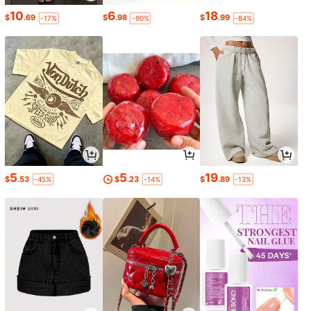
10
6
18
$
.69
$
.98
$
.99
-17%
-90%
-84%
5
5
19
$
.53
$
.23
$
.89
-45%
-14%
-13%