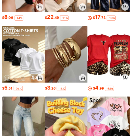
8
22
17
$
.06
$
.49
$
.73
-14%
-11%
-19%
5
3
4
$
.51
$
.26
$
.99
-94%
-16%
-68%