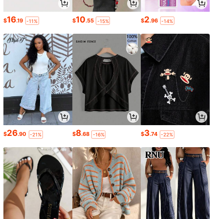
16
10
2
$
.19
$
.55
$
.96
-11%
-15%
-14%
26
8
3
$
.90
$
.68
$
.74
-21%
-16%
-22%