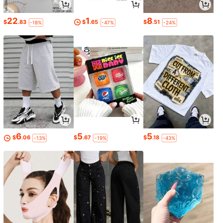
22
1
8
$
.83
$
.65
$
.51
-18%
-47%
-24%
6
5
5
$
.06
$
.67
$
.18
-13%
-19%
-43%