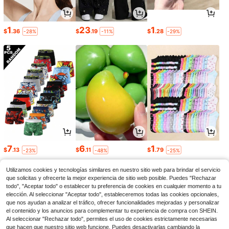
1
23
1
$
.36
$
.19
$
.28
-28%
-11%
-29%
7
6
1
$
.13
$
.11
$
.79
-23%
-48%
-25%
Utilizamos cookies y tecnologías similares en nuestro sitio web para brindar el servicio
que solicitas y ofrecerte la mejor experiencia de sitio web posible. Puedes "Rechazar
todo", "Aceptar todo" o establecer tu preferencia de cookies en cualquier momento a tu
elección. Al seleccionar "Aceptar todo", estableceremos todas las cookies opcionales,
que nos ayudan a analizar el tráfico, ofrecer funcionalidades mejoradas y personalizar
el contenido y los anuncios para complementar tu experiencia de compra con SHEIN.
Al seleccionar "Rechazar todo", permites el uso de cookies estrictamente necesarias
que hacen que nuestro sitio web funcione. Puedes desactivarlas cambiando la