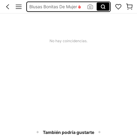
Blusas Bonitas De Mujer
Conjunto De Dos Piezas Mujer
Squishies
Vestidos De Mujer Casual
No hay coincidencias.
Vestidos Elegantes De Mujer
También podría gustarte