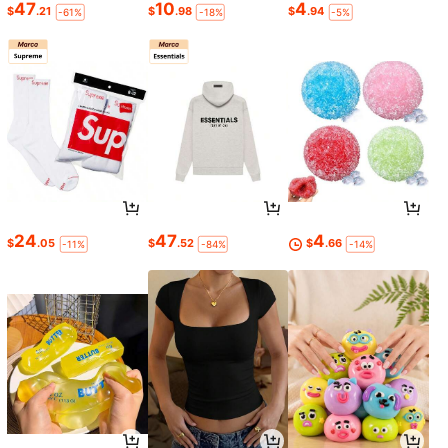
47
10
4
$
.21
$
.98
$
.94
-61%
-18%
-5%
24
47
4
$
.05
$
.52
$
.66
-11%
-84%
-14%