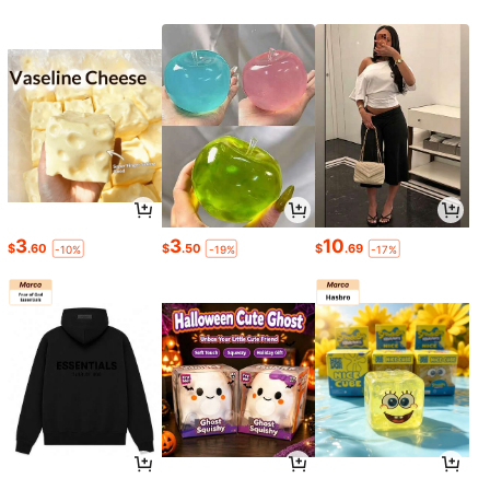
3
3
10
$
.60
$
.50
$
.69
-10%
-19%
-17%