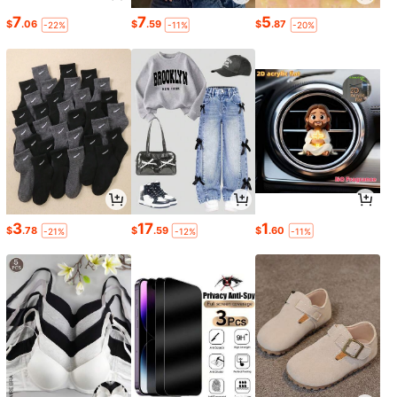
7
7
5
$
.06
$
.59
$
.87
-22%
-11%
-20%
3
17
1
$
.78
$
.59
$
.60
-21%
-12%
-11%