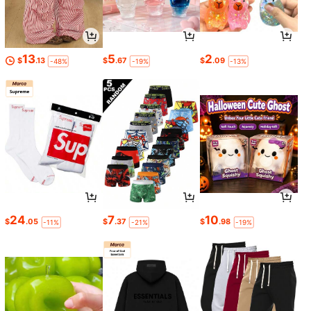
13
5
2
$
.13
$
.67
$
.09
-48%
-19%
-13%
24
7
10
$
.05
$
.37
$
.98
-11%
-21%
-19%