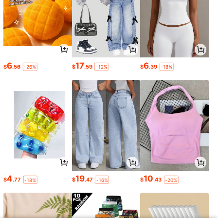
6
17
6
$
.56
$
.59
$
.39
-26%
-12%
-18%
4
19
10
$
.77
$
.47
$
.43
-18%
-16%
-20%