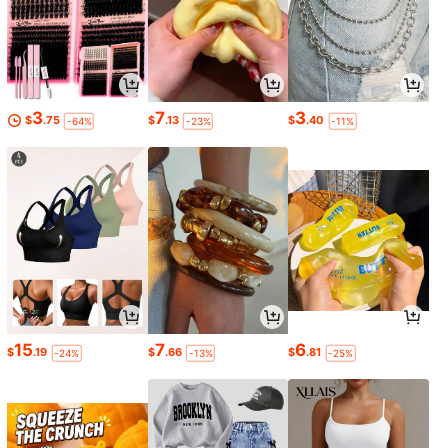
3
7
3
$
.75
$
.13
$
.40
-64%
-23%
-11%
15
7
6
$
.19
$
.66
$
.81
-24%
-13%
-25%