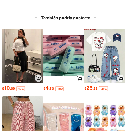
También podría gustarte
10
4
25
$
.69
$
.50
$
.38
-17%
-18%
-42%