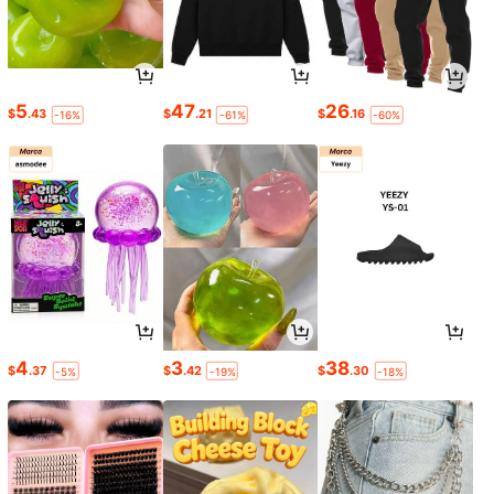
5
47
26
$
.43
$
.21
$
.16
-16%
-61%
-60%
4
3
38
$
.37
$
.42
$
.30
-5%
-19%
-18%