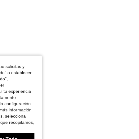
e solicitas y
odo" o establecer
do",
cer
r tu experiencia
ctamente
la configuración
 más información
es, selecciona
 que recopilamos,