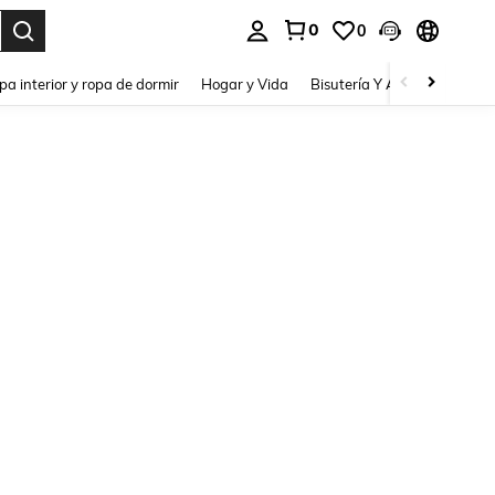
0
0
pa interior y ropa de dormir
Hogar y Vida
Bisutería Y Accesorios
Be