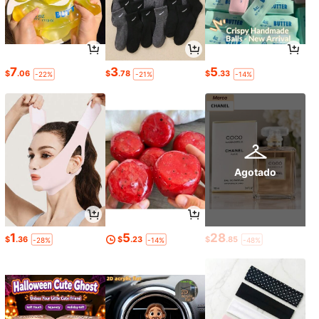
7
3
5
$
.06
$
.78
$
.33
-22%
-21%
-14%
Agotado
1
5
28
$
.36
$
.23
$
.85
-28%
-14%
-48%