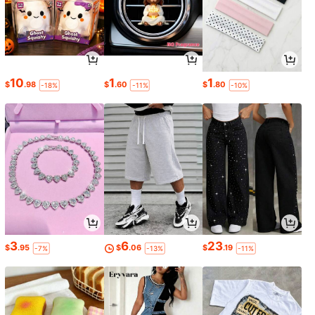
10
1
1
$
.98
$
.60
$
.80
-18%
-11%
-10%
3
6
23
$
.95
$
.06
$
.19
-7%
-13%
-11%