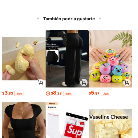
También podría gustarte
3
8
5
$
.83
$
.28
$
.87
-19%
-58%
-20%