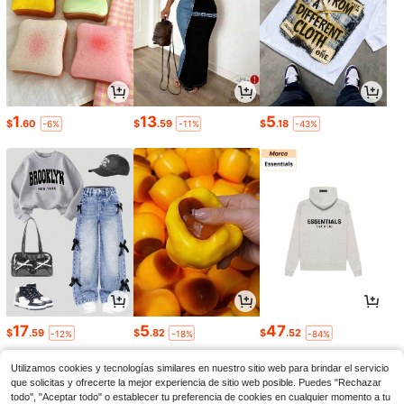
1
13
5
$
.60
$
.59
$
.18
-6%
-11%
-43%
17
5
47
$
.59
$
.82
$
.52
-12%
-18%
-84%
Utilizamos cookies y tecnologías similares en nuestro sitio web para brindar el servicio
que solicitas y ofrecerte la mejor experiencia de sitio web posible. Puedes "Rechazar
todo", "Aceptar todo" o establecer tu preferencia de cookies en cualquier momento a tu