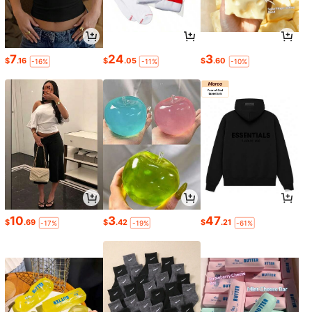
7
24
3
$
.16
$
.05
$
.60
-16%
-11%
-10%
10
3
47
$
.69
$
.42
$
.21
-17%
-19%
-61%