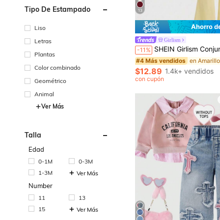
Tipo De Estampado
13
Ahorro d
Liso
#4 Más vendidos
Girlism
Letras
¡Casi agotado!
SHEIN Girlism Conjunto de top de cuello redondo amarillo ajustado con pliegues y pantalones acampanados c
-11%
#4 Más vendidos
#4 Más vendidos
Plantas
¡Casi agotado!
¡Casi agotado!
Color combinado
#4 Más vendidos
$12.89
1.4k+ vendidos
¡Casi agotado!
con cupón
Geométrico
Animal
Ver Más
Talla
Edad
0-1M
0-3M
1-3M
Ver Más
Number
11
13
15
Ver Más