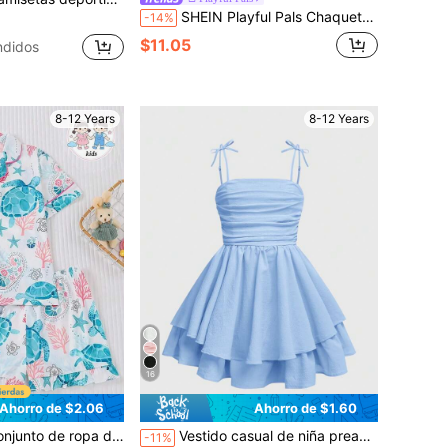
SHEIN Playful Pals Chaqueta y vestido camiseta de niña con estampado de tartán para Navidad
-14%
$11.05
ndidos
8-12 Years
8-12 Years
16
Ahorro de $2.06
Ahorro de $1.60
en Vacaciones Pijamas para niñas preadolescentes
elto, camiseta de manga corta con tortuga marina azul océano, ropa unisex de uso diario, conjunto de pijama casual para fiesta, ropa de casa para niña preadolescente, regalo
Vestido casual de niña preadolescente de gasa de unicolor con pliegues abombados de doble capa, correas y estilo de hada francés, para vacaciones
-11%
(100+)