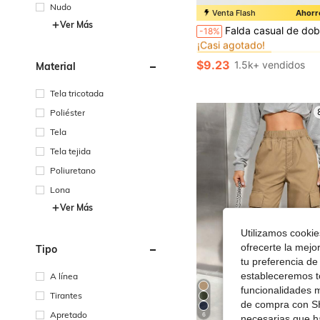
Nudo
Venta Flash
Ahorr
#1 Más vendidos
Ver Más
Falda casual de doble capa con volados en el bajo y nudo lateral para niña, ideal para uso casual, diario y escolar en oto
-18%
¡Casi agotado!
#1 Más vendidos
#1 Más vendidos
¡Casi agotado!
¡Casi agotado!
$9.23
1.5k+ vendidos
Material
#1 Más vendidos
¡Casi agotado!
Tela tricotada
Poliéster
Tela
Tela tejida
Poliuretano
Lona
Ver Más
Utilizamos cookies
ofrecerte la mejo
Tipo
tu preferencia de
estableceremos to
A línea
funcionalidades m
Tirantes
de compra con SH
Apretado
6
necesarias que h