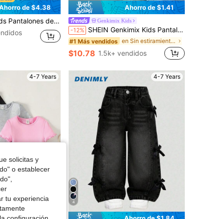
Ahorro de $4.38
Ahorro de $1.41
nco para niñas preadolescentes, estilo streetwear de verano/primavera y festival de música Y2K
Genkimix Kids
SHEIN Genkimix Kids Pantalones cargo de mezclilla azul claro para niños pequeños, para el regreso a la escuela, invierno y día de la carrera, con cintura elástica, cordón, pierna recta holgada y bolsillos grandes
-12%
ndidos
en Sin estiramiento Vaqueros para niños pequeños
#1 Más vendidos
$10.78
1.5k+ vendidos
4-7 Years
4-7 Years
e solicitas y
odo" o establecer
do",
cer
r tu experiencia
4
ctamente
la configuración
Ahorro de $1.84