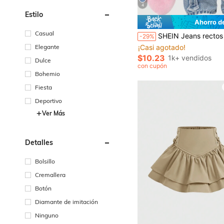
4
Estilo
Ahorro d
#1 Más vendidos
Casual
SHEIN Jeans rectos con aplicación de cruz linda para niña bebé, estilo académico vintage desgastado, ropa urbana, casual, adorable, retro, adecuado para salidas diarias, esc
-29%
¡Casi agotado!
Elegante
#1 Más vendidos
#1 Más vendidos
¡Casi agotado!
¡Casi agotado!
$10.23
1k+ vendidos
Dulce
#1 Más vendidos
con cupón
¡Casi agotado!
Bohemio
Fiesta
Deportivo
Ver Más
Detalles
Bolsillo
Cremallera
Botón
Diamante de imitación
Ninguno