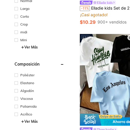
Normal
Elladie kids
#2 Más vendidos
Elladie kids Set de 2 piezas para niñas con camiseta de manga corta de cuello redondo con bordado de lazo y pantalones de pierna ancha con estampado de leopardo, conjunto 
-11%
Largo
¡Casi agotado!
#2 Más vendidos
#2 Más vendidos
Corto
¡Casi agotado!
¡Casi agotado!
$10.29
900+ vendidos
#2 Más vendidos
Crop
¡Casi agotado!
midi
Mini
Ver Más
Composición
Poliéster
Elastano
Algodón
Viscosa
Poliamida
Acrílico
Ver Más
Ahorro d
Three koalas