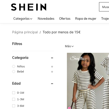
V
Categorías
Novedades
Ofertas
Ropa de mujer
Traje
Página principal
Todo por menos de 15€
/
Filtros
Más
Categoría
Niños
Bebé
Edad
0-1M
1-3M
3-6M