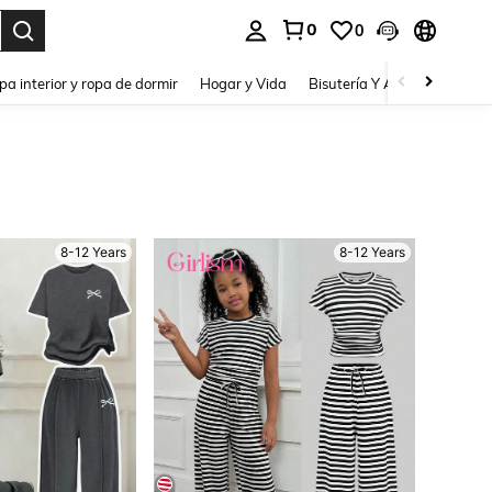
0
0
pa interior y ropa de dormir
Hogar y Vida
Bisutería Y Accesorios
Be
8-12 Years
8-12 Years