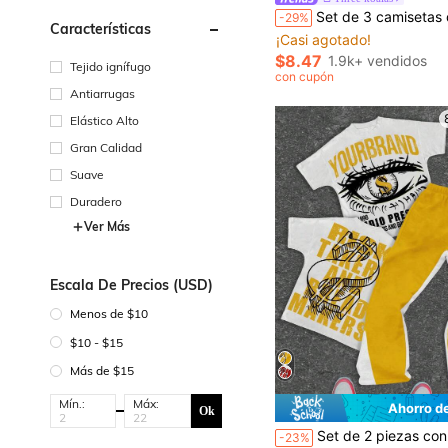
#3 Más vendidos
Set de 3 camisetas de manga corta con cuello redondo y estampado de hitos de la ciudad, adecuadas para uso diario, escuela y estilo calleje
-29%
¡Casi agotado!
Características
#3 Más vendidos
#3 Más vendidos
¡Casi agotado!
¡Casi agotado!
$8.47
1.9k+ vendidos
Tejido ignífugo
#3 Más vendidos
con cupón
¡Casi agotado!
Antiarrugas
Elástico Alto
Gran Calidad
Suave
Duradero
Ver Más
Escala De Precios (USD)
Menos de $10
$10 - $15
Más de $15
Mín.:
Máx:
Ahorro d
Ok
#3 Más vendidos
Set de 2 piezas con camiseta de cuello redondo con estampado gráfico del símbolo del dinero dibujado a mano y pantalones acampanados de estilo casual clásico y fresco p
-23%
¡Casi agotado!