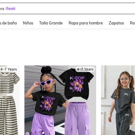
estidos Elegantes Para Fiesta De Gala
s de baño
Niños
Talla Grande
Ropa para hombre
Zapatos
Ro
4-7 Years
4-7 Years