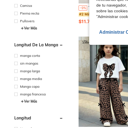
de tu navegador, 
Camisa
1 pieza Pantalones cargo casuales y sueltos de unicolor de moda para niñas preadolescentes, con múltip
-9%
sobre las cookies
Pierna recta
#2 Más vendidos
"Administrar coo
$11.77
2.2k+ vendidos
Pullovers
Ver Más
Administrar 
Longitud De La Manga
manga corta
sin mangas
manga larga
manga media
Manga capa
manga francesa
Ver Más
Longitud