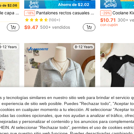
Ahorro de $2.02
o de $2.06
en Rebajas de verano Faldas de chicas jóvenes
ño e invierno, a juego con mamá e hija, hermanas.
Pantalones rectos casuales para niñas, gris claro con estampado lindo de gato y estrella, tela suave y cómoda, diseño de bolsillo con lazo, adecuado para primavera, verano, otoño e invierno
Coolane Kids Pantalones de paracaídas con bloques de color bla
-18%
-29%
$10.71
en Rebajas de verano Faldas de chicas jóvenes
en Rebajas de verano Faldas de chicas jóvenes
300+ ve
(100+)
con cupón
$9.47
500+ vendidos
en Rebajas de verano Faldas de chicas jóvenes
8-12 Years
8-12 Years
 y tecnologías similares en nuestro sitio web para brindar el servicio qu
r experiencia de sitio web posible. Puedes "Rechazar todo", "Aceptar t
 cookies en cualquier momento a tu elección. Al seleccionar "Aceptar to
das las cookies opcionales, que nos ayudan a analizar el tráfico, ofre
ejoradas y personalizar el contenido y los anuncios para complementa
EIN. Al seleccionar "Rechazar todo", permites el uso de cookies estri
22
8
acen que nuestro sitio web funcione. Puedes desactivarlas cambiando 