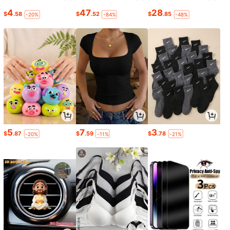
4
47
28
$
.58
$
.52
$
.85
-20%
-84%
-48%
5
7
3
$
.87
$
.59
$
.78
-20%
-11%
-21%