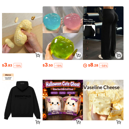
3
3
8
$
.83
$
.50
$
.28
-19%
-19%
-58%