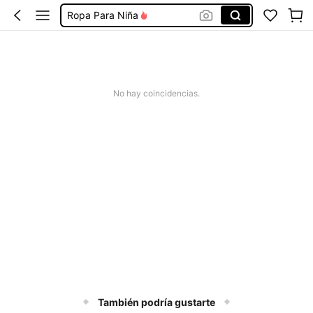
Ropa Para Niña
Traje De Baño Niña
Conjunto De Niña
Mochilas Para Niña
No hay coincidencias.
Vestidos Para Niñas
También podría gustarte