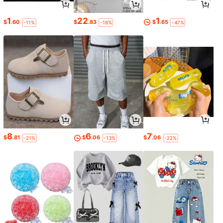
1
22
1
$
.60
$
.83
$
.65
-11%
-18%
-47%
8
6
7
$
.81
$
.06
$
.06
-21%
-13%
-22%