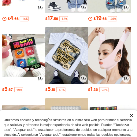
4
17
19
$
.66
$
.59
$
.66
-14%
-12%
-46%
5
5
1
$
.67
$
.18
$
.36
-19%
-43%
-28%
Utilizamos cookies y tecnologías similares en nuestro sitio web para brindar el servicio
que solicitas y ofrecerte la mejor experiencia de sitio web posible. Puedes "Rechazar
todo", "Aceptar todo" o establecer tu preferencia de cookies en cualquier momento a tu
elección. Al seleccionar "Aceptar todo", estableceremos todas las cookies opcionales,