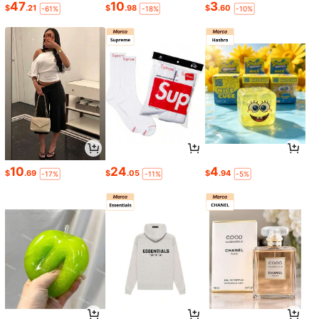
47
10
3
$
.21
$
.98
$
.60
-61%
-18%
-10%
10
24
4
$
.69
$
.05
$
.94
-17%
-11%
-5%