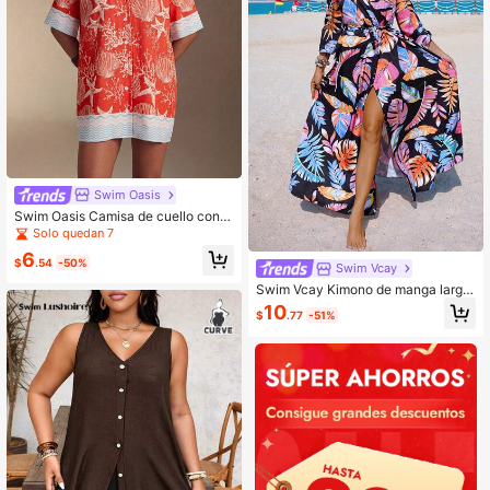
Swim Oasis
Swim Oasis Camisa de cuello con e
stampado de rayas de coral y conc
Solo quedan 7
has culturales totem, nueva para pri
6
mavera/verano, kimono cubre, cami
$
.54
-50%
Swim Vcay
sa de cuello cubano, con vibra tropi
Swim Vcay Kimono de manga larga
cal, brisa oceánica, fiesta en la play
con estampado aleatorio como cubi
a, fiesta en la piscina, fiesta de vac
10
$
.77
-51%
erta, para el verano
aciones, adecuada para vacacione
s casuales en la playa de verano