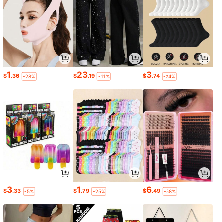
1
23
3
$
.36
$
.19
$
.74
-28%
-11%
-24%
3
1
6
$
.33
$
.79
$
.49
-5%
-25%
-58%