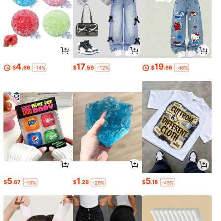
4
17
19
$
.66
$
.59
$
.66
-14%
-12%
-46%
5
1
5
$
.67
$
.28
$
.18
-19%
-29%
-43%