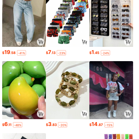
19
7
1
$
.58
$
.13
$
.45
-41%
-23%
-24%
6
3
14
$
.11
$
.83
$
.87
-48%
-20%
-15%