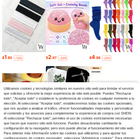
1
2
4
$
.80
$
.97
$
.86
-10%
-20%
-20%
Utilizamos cookies y tecnologías similares en nuestro sitio web para brindar el servicio
que solicitas y ofrecerte la mejor experiencia de sitio web posible. Puedes "Rechazar
todo", "Aceptar todo" o establecer tu preferencia de cookies en cualquier momento a tu
elección. Al seleccionar "Aceptar todo", estableceremos todas las cookies opcionales,
que nos ayudan a analizar el tráfico, ofrecer funcionalidades mejoradas y personalizar
el contenido y los anuncios para complementar tu experiencia de compra con SHEIN.
Al seleccionar "Rechazar todo", permites el uso de cookies estrictamente necesarias
que hacen que nuestro sitio web funcione. Puedes desactivarlas cambiando la
4
9
5
configuración de tu navegador, pero esto puede afectar el funcionamiento del sitio web.
$
.14
$
.11
$
.42
-19%
-24%
-5%
Para obtener más información sobre las cookies que utilizamos y para ajustar tus
configuraciones de cookies opcionales, selecciona "Administrar cookies". Para obtener