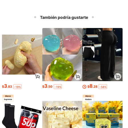
También podría gustarte
3
3
8
$
.83
$
.50
$
.28
-19%
-19%
-58%