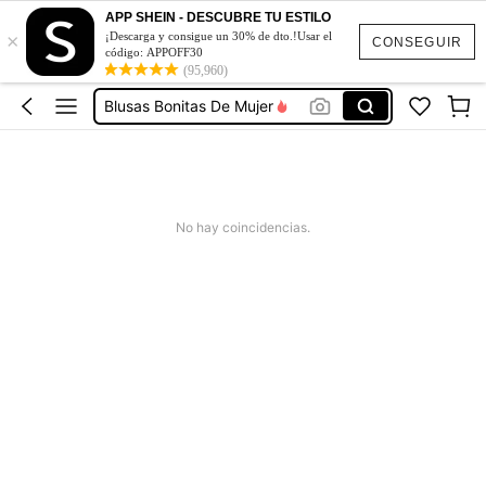
Vestidos De Mujer Casual
APP SHEIN - DESCUBRE TU ESTILO
×
¡Descarga y consigue un 30% de dto.!Usar el
Vestidos Elegantes De Mujer
CONSEGUIR
código: APPOFF30
Blusas Bonitas De Mujer
(95,960)
Conjunto De Dos Piezas Mujer
Squishies
Vestidos De Mujer Casual
Vestidos Elegantes De Mujer
No hay coincidencias.