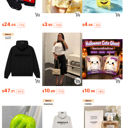
24
3
4
$
.05
$
.60
$
.94
-11%
-10%
-5%
47
10
10
$
.21
$
.69
$
.98
-61%
-17%
-18%