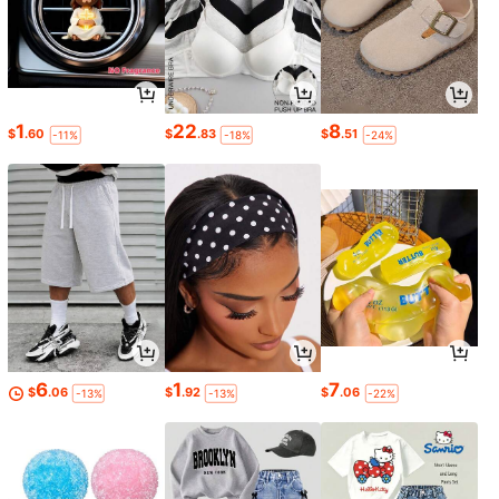
1
22
8
$
.60
$
.83
$
.51
-11%
-18%
-24%
6
1
7
$
.06
$
.92
$
.06
-13%
-13%
-22%