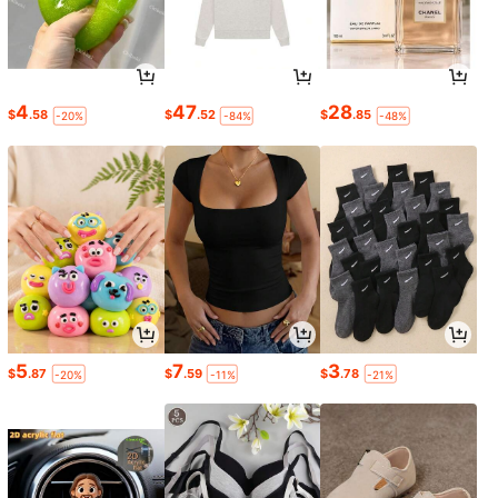
4
47
28
$
.58
$
.52
$
.85
-20%
-84%
-48%
5
7
3
$
.87
$
.59
$
.78
-20%
-11%
-21%