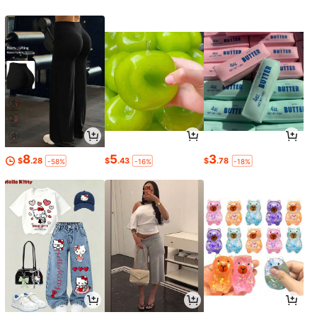
8
5
3
$
.28
$
.43
$
.78
-58%
-16%
-18%