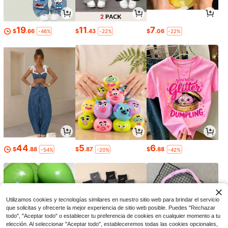
19
11
7
$
.66
$
.43
$
.06
-46%
-22%
-22%
44
5
6
$
.88
$
.87
$
.88
-54%
-20%
-42%
Utilizamos cookies y tecnologías similares en nuestro sitio web para brindar el servicio
que solicitas y ofrecerte la mejor experiencia de sitio web posible. Puedes "Rechazar
todo", "Aceptar todo" o establecer tu preferencia de cookies en cualquier momento a tu
elección. Al seleccionar "Aceptar todo", estableceremos todas las cookies opcionales,