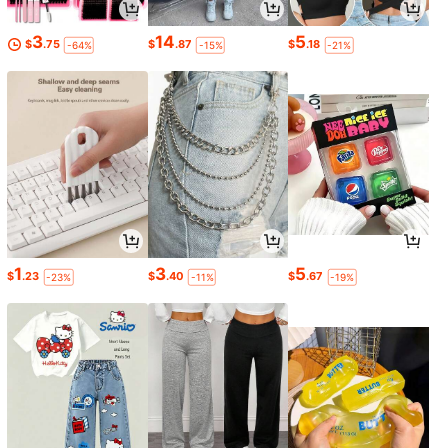
3
14
5
$
.75
$
.87
$
.18
-64%
-15%
-21%
1
3
5
$
.23
$
.40
$
.67
-23%
-11%
-19%