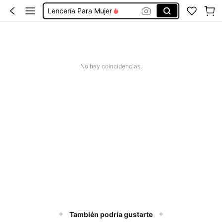
Lencería Para Mujer
Batas De Dormir Mujer
Pijamas De Algodón Para Mujer
Babydoll Lencería Mujer
No hay coincidencias.
Pijamas Para Mujer
También podría gustarte