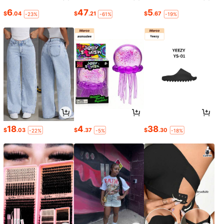
6
47
5
$
.04
$
.21
$
.67
-23%
-61%
-19%
18
4
38
$
.03
$
.37
$
.30
-22%
-5%
-18%