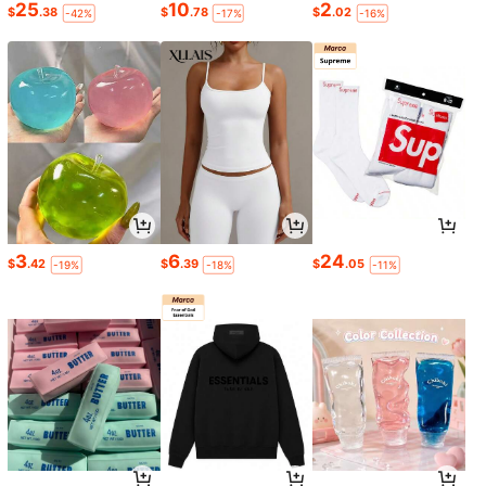
25
10
2
$
.38
$
.78
$
.02
-42%
-17%
-16%
3
6
24
$
.42
$
.39
$
.05
-19%
-18%
-11%