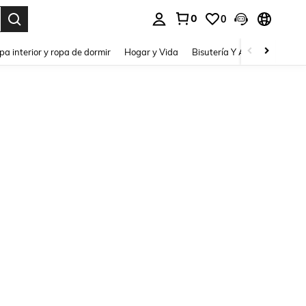
0
0
pa interior y ropa de dormir
Hogar y Vida
Bisutería Y Accesorios
Be