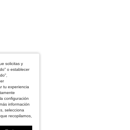
e solicitas y
odo" o establecer
do",
cer
r tu experiencia
ctamente
la configuración
 más información
es, selecciona
 que recopilamos,